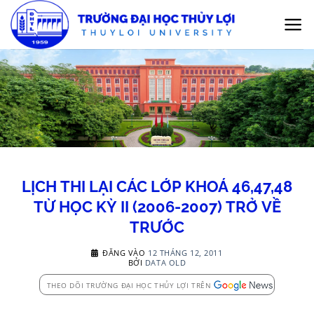
Bỏ
qua
nội
dung
LỊCH THI LẠI CÁC LỚP KHOÁ 46,47,48
TỪ HỌC KỲ II (2006-2007) TRỞ VỀ
TRƯỚC
ĐĂNG VÀO
12 THÁNG 12, 2011
BỞI
DATA OLD
THEO DÕI TRƯỜNG ĐẠI HỌC THỦY LỢI TRÊN