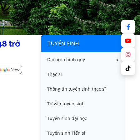
48 trở
TUYỂN SINH
Đại học chính quy
Điểm chuẩn các năm
Thạc sĩ
Thông tin tuyển sinh
Thông tin tuyển sinh thạc sĩ
Tư vấn tuyển sinh
Tuyển sinh đại học
Tuyển sinh Tiến sĩ