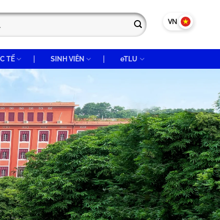
VN
EN
C TẾ
SINH VIÊN
eTLU