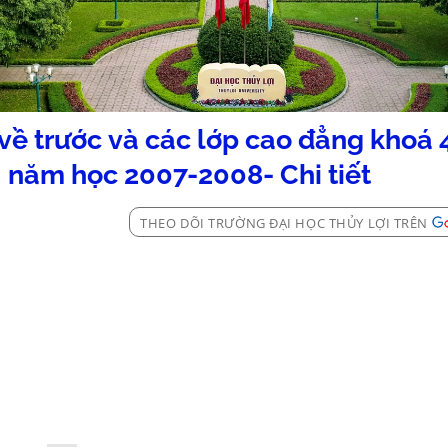
ở về trước và các lớp cao đẳng khoá 
II năm học 2007-2008- Chi tiết
THEO DÕI TRƯỜNG ĐẠI HỌC THỦY LỢI TRÊN