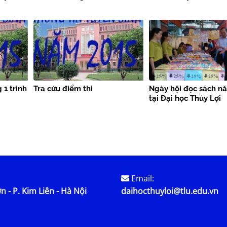
 1 trình
Tra cứu điểm thi
Ngày hội đọc sách n
tại Đại học Thủy Lợi
Email:
n - P. Kim Liên - Hà Nội
daihocthuyloi@tlu.edu.vn