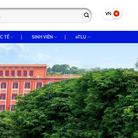
VN
EN
C TẾ
SINH VIÊN
eTLU