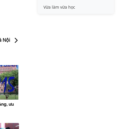
Vừa làm vừa học
à Nội
ẳng, ưu