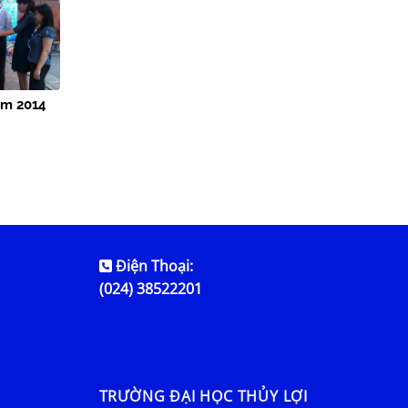
ăm 2014
Điện Thoại:
(024) 38522201
TRƯỜNG ĐẠI HỌC THỦY LỢI