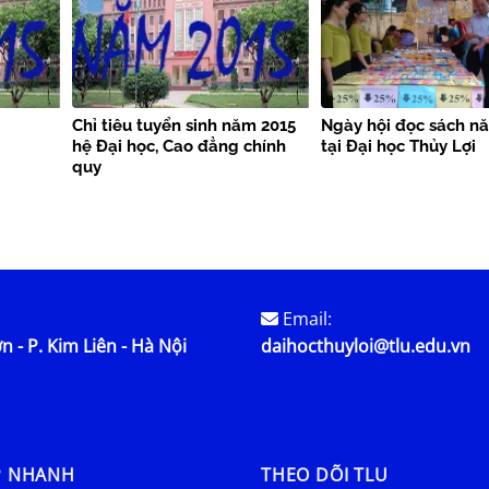
Chỉ tiêu tuyển sinh năm 2015
Ngày hội đọc sách n
hệ Đại học, Cao đẳng chính
tại Đại học Thủy Lợi
quy
Email:
n - P. Kim Liên - Hà Nội
daihocthuyloi@tlu.edu.vn
P NHANH
THEO DÕI TLU