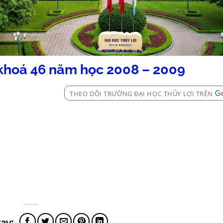
 I khoá 46 năm học 2008 – 2009
THEO DÕI TRƯỜNG ĐẠI HỌC THỦY LỢI TRÊN