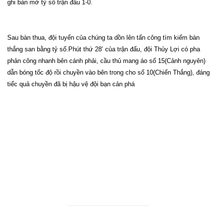
ghi bàn mở tỷ số trận đấu 1-0.
Sau bàn thua, đội tuyển của chúng ta dồn lên tấn công tìm kiếm bàn
thắng san bằng tỷ số.Phút thứ 28’ của trận đấu, đội Thủy Lợi có pha
phản công nhanh bên cánh phải, cầu thủ mang áo số 15(Cảnh nguyên)
dẫn bóng tốc độ rồi chuyền vào bên trong cho số 10(Chiến Thắng), đáng
tiếc quả chuyền đã bị hậu vệ đội bạn cản phá