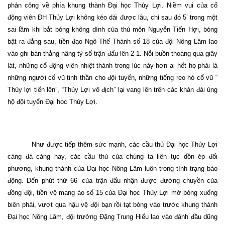
phản công về phía khung thành Đại học Thủy Lợi. Niềm vui của cổ
động viên ĐH Thủy Lợi không kéo dài được lâu, chỉ sau đó 5’ trong một
sai lầm khi bắt bóng không dính của thủ môn Nguyễn Tiến Hợi, bóng
bật ra đằng sau, tiền đạo Ngô Thế Thành số 18 của đội Nông Lâm lao
vào ghi bàn thắng nâng tỷ số trận đấu lên 2-1. Nỗi buồn thoáng qua giây
lát, những cổ động viên nhiệt thành trong lúc này hơn ai hết họ phải là
những người cổ vũ tinh thần cho đội tuyển, những tiếng reo hò cổ vũ “
Thủy lợi tiến lên”, “Thủy Lợi vô địch” lại vang lên trên các khán đài ủng
hộ đội tuyển Đại học Thủy Lợi.
Như được tiếp thêm sức mạnh, các cầu thủ Đại học Thủy Lợi
càng đá càng hay, các cầu thủ của chúng ta liên tục dồn ép đối
phương, khung thành của Đại học Nông Lâm luôn trong tình trạng báo
động. Đến phút thứ 66’ của trận đấu nhận được đường chuyền của
đồng đội, tiền vệ mang áo số 15 của Đại học Thủy Lợi mở bóng xuống
biên phải, vượt qua hậu vệ đội bạn rồi tạt bóng vào trước khung thành
Đại học Nông Lâm, đội trưởng Đặng Trung Hiếu lao vào đánh đầu dũng