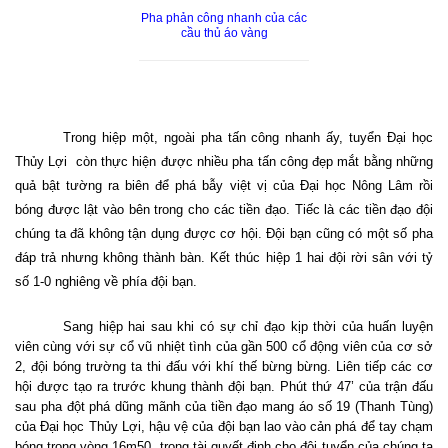
Pha phản công nhanh của các
cầu thủ áo vàng
Trong hiệp một, ngoài pha tấn công nhanh ấy, tuyển Đại học
Thủy Lợi
còn thực hiện được nhiều pha tấn công đẹp mắt bằng những
quả bật tường ra biên để phá bẫy việt vị của Đại học Nông Lâm rồi
bóng được lật vào bên trong cho các tiền đạo. Tiếc là các tiền đạo đội
chúng ta đã không tận dụng được cơ hội. Đội bạn cũng có một số pha
đáp trả nhưng không thành bàn. Kết thúc hiệp 1 hai đội rời sân với tỷ
số 1-0 nghiêng về phía đội bạn.
Sang hiệp hai sau khi có sự chỉ đạo kịp thời của huấn luyện
viên cùng với sự cổ vũ nhiệt tình của gần 500 cổ động viên của cơ sở
2, đội bóng trường ta thi đấu với khí thế bừng bừng. Liên tiếp các cơ
hội được tạo ra trước khung thành đội bạn. Phút thứ 47’ của trận đấu
sau pha đột phá dũng mãnh của tiền đạo mang áo số 19 (Thanh Tùng)
của Đại học Thủy Lợi, hậu vệ của đội bạn lao vào cản phá để tay chạm
bóng trong vòng 16m50, trọng tài quyết định cho đội tuyển của chúng ta