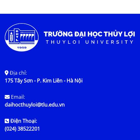
Tin KHCN và HTQT
Tin tức chung
Địa chỉ:
175 Tây Sơn - P. Kim Liên - Hà Nội
Email:
daihocthuyloi@tlu.edu.vn
Điện Thoại:
(024) 38522201