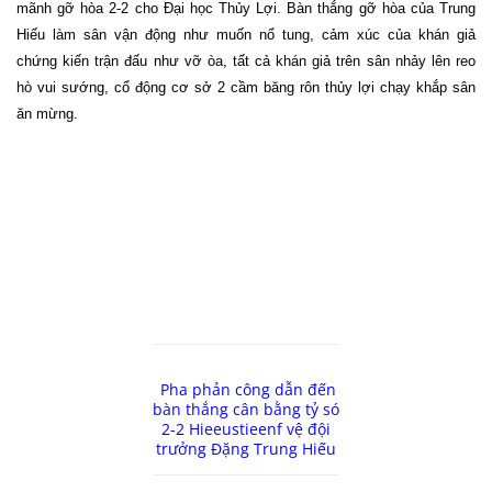
mãnh gỡ hòa 2-2 cho Đại học Thủy Lợi. Bàn thắng gỡ hòa của Trung
Hiếu làm sân vận động như muốn nổ tung, cảm xúc của khán giả
chứng kiến trận đấu như vỡ òa, tất cả khán giả trên sân nhảy lên reo
hò vui sướng, cổ động cơ sở 2 cầm băng rôn thủy lợi chạy khắp sân
ăn mừng.
Pha phản công dẫn đến
bàn thắng cân bằng tỷ só
2-2 Hieeustieenf vệ đội
trưởng Đặng Trung Hiếu