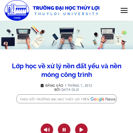
Bỏ
qua
nội
dung
Lớp học về xử lý nền đất yếu và nền
móng công trình
ĐĂNG VÀO
1 THÁNG 1, 2012
BỞI
DATA OLD
THEO DÕI TRƯỜNG ĐẠI HỌC THỦY LỢI TRÊN