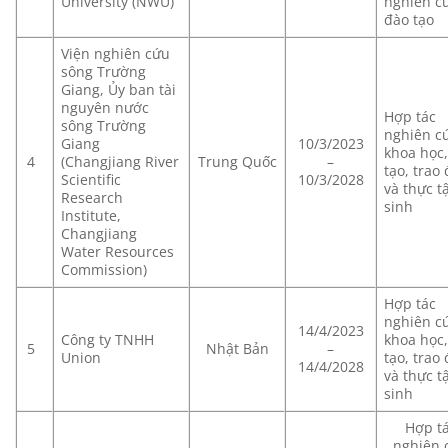
University (NWU)
nghiên cư
đào tạo
Viện nghiên cứu
sông Trường
Giang, Ủy ban tài
nguyên nước
Hợp tác
sông Trường
nghiên c
Giang
10/3/2023
khoa học
4
(Changjiang River
Trung Quốc
–
tạo, trao 
Scientific
10/3/2028
và thực t
Research
sinh
Institute,
Changjiang
Water Resources
Commission)
Hợp tác
nghiên c
14/4/2023
Công ty TNHH
khoa học
5
Nhật Bản
–
Union
tạo, trao 
14/4/2028
và thực t
sinh
Hợp t
nghiên 