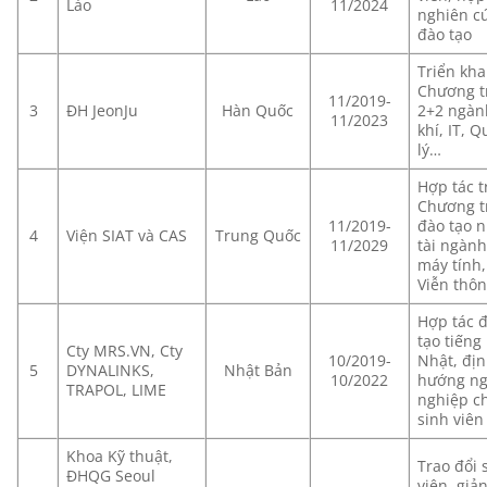
Lào
11/2024
nghiên cư
đào tạo
Triển kha
Chương t
11/2019-
3
ĐH JeonJu
Hàn Quốc
2+2 ngàn
11/2023
khí, IT, 
lý…
Hợp tác t
Chương t
11/2019-
đào tạo 
4
Viện SIAT và CAS
Trung Quốc
11/2029
tài ngàn
máy tính,
Viễn thô
Hợp tác 
tạo tiếng
Cty MRS.VN, Cty
10/2019-
Nhật, đị
5
DYNALINKS,
Nhật Bản
10/2022
hướng n
TRAPOL, LIME
nghiệp c
sinh viên
Khoa Kỹ thuật,
Trao đổi 
ĐHQG Seoul
viên, giả