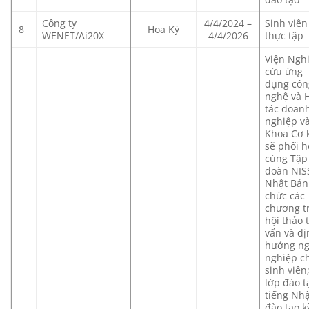
Công ty
4/4/2024 –
Sinh viên
8
Hoa Kỳ
WENET/Ai20X
4/4/2026
thực tập
Viện Ngh
cứu ứng
dụng côn
nghệ và 
tác doan
nghiệp v
Khoa Cơ 
sẽ phối 
cùng Tập
đoàn NI
Nhật Bản
chức các
chương t
hội thảo 
vấn và đ
hướng n
nghiệp c
sinh viên
lớp đào t
tiếng Nhậ
đào tạo k