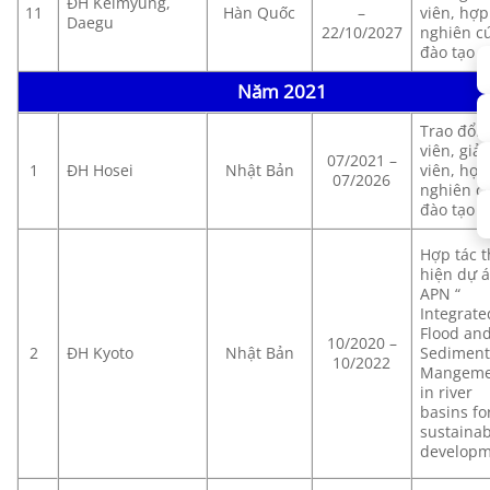
ĐH Keimyung,
11
Hàn Quốc
–
viên, hợp 
Daegu
22/10/2027
nghiên cư
đào tạo
Năm 2021
Trao đổi 
viên, giả
07/2021 –
1
ĐH Hosei
Nhật Bản
viên, hợp 
07/2026
nghiên cư
đào tạo
Hợp tác 
hiện dự 
APN “
Integrate
Flood an
10/2020 –
2
ĐH Kyoto
Nhật Bản
Sedimen
10/2022
Mangeme
in river
basins fo
sustaina
developm