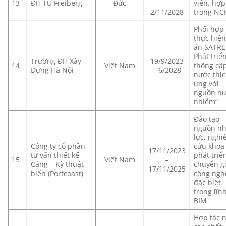
13
ĐH TU Freiberg
Đức
–
viên, hợp
2/11/2028
trong NC
Phối hợp
thực hiệ
án SATRE
Phát triể
Trường ĐH Xây
19/9/2023
14
Việt Nam
thống cấ
Dựng Hà Nội
– 6/2028
nước thí
ứng với
nguồn nư
nhiễm”
Đào tạo
nguồn n
lực, nghi
Công ty cổ phần
cứu khoa
17/11/2023
tư vấn thiết kế
phát triể
15
Việt Nam
–
Cảng – Kỹ thuật
chuyển g
17/11/2025
biển (Portcoast)
công ngh
đặc biệt
trong lĩn
BIM
Hợp tác 