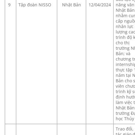
9
Tập đoàn NISSO
Nhật Bản
12/04/2024
năng văn
Nhật Bản
nhằm cu
cấp nguồ
nhân lực 
lượng cao
trình độ 
cho thị
trường N
Bản; và
chương t
internshi
thực tập 
năm tại 
Bản cho 
viên chư
trình kỹ 
định hướ
làm việc t
Nhật Bản
trường Đ
học Thủy 
Trao đổi,
tác giáo 