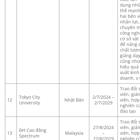
dụng nh
thế mạnh
hai bên v
nhân lực,
chuyên m
công ngh
cơ sở vật
để nâng 
chất lượ
giảng dạ
cũng nh
hiệu quả
xuất kinh
doanh, v
Trao đổi 
viên, giả
Tokyo City
2/7/2024 –
12
Nhật Bản
viên, hợp 
University
2/7/2029
nghiên cư
đào tạo
Trao đổi 
27/8/2024
viên, giả
ĐH Cao đẳng
13
Malaysia
–
viên, hợp 
Spectrum
27/8/2029
nghiên cư