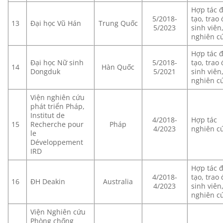
Hợp tác 
5/2018-
tạo, trao 
13
Đại học Vũ Hán
Trung Quốc
5/2023
sinh viên
nghiên c
Hợp tác 
Đại học Nữ sinh
5/2018-
tạo, trao 
14
Hàn Quốc
Dongduk
5/2021
sinh viên
nghiên c
Viện nghiên cứu
phát triển Pháp,
Institut de
4/2018-
Hợp tác
15
Recherche pour
Pháp
4/2023
nghiên c
le
Développement
IRD
Hợp tác 
4/2018-
tạo, trao 
16
ĐH Deakin
Australia
4/2023
sinh viên
nghiên c
Viện Nghiên cứu
Phòng chống