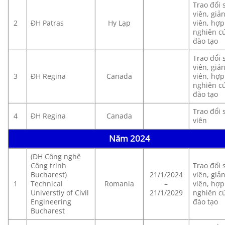
Trao đổi 
viên, giả
2
ĐH Patras
Hy Lạp
viên, hợp 
nghiên cư
đào tạo
Trao đổi 
viên, giả
3
ĐH Regina
Canada
viên, hợp 
nghiên cư
đào tạo
Trao đổi 
4
ĐH Regina
Canada
viên
Năm 2024
(ĐH Công nghệ
Công trình
Trao đổi 
Bucharest)
21/1/2024
viên, giả
1
Technical
Romania
–
viên, hợp 
Universtiy of Civil
21/1/2029
nghiên cư
Engineering
đào tạo
Bucharest