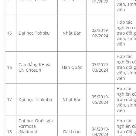
01/2022
viên, sin
viên
Hợp tác
nghiên c
02/2019-
15
Đại học Tohoku
Nhật Bản
trao đổi 
02/2024
viên, sin
viên
Hợp tác
nghiên c
Cao đẳng KH và
03/2019-
16
Hàn Quốc
trao đổi 
CN Chosun
03/2024
viên, sin
viên
Hợp tác
nghiên c
05/2019-
17
Đại học Tsukuba
Nhật Bản
trao đổi 
05/2024
viên, sin
viên
Đại học Quốc gia
Hợp tác
Formosa
nghiên c
04/2019-
18
(National
Đài Loan
trao đổi 
04/2024