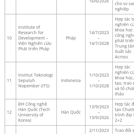
16/6/2026
cho sv sa
nghiệp
Hợp tác t
nghiên c
Institute of
khoa học
Research for
14/7/2023
công ngh
10
Development –
Pháp
–
phát triể
Viện Nghiên cứu
14/7/2028
Trung tâ
Phát triển Pháp
Xuất sắc
Across
Hợp tác
nghiên c
Institut Teknologi
1/10/2023
khoa học
11
Sepuluh
Indonesia
–
tạo, trao 
Nopember (ITS)
1/10/2028
và tổ chứ
thảo
ĐH Công nghệ
Hợp tác 
13/9/2023
Hàn Quốc (Tech
tạo Chươ
12
Hàn Quốc
–
University of
trình đại
13/9/2026
Korea)
2+2
2/11/2023
Trao đổi 