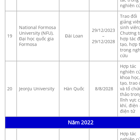
nghiên c
Trao đổi
giảng viê
National Formosa
sinh viên
29/12/2023
University (NFU),
Chương t
19
Đài Loan
–
Đại học quốc gia
hợp tác 
29/12/2028
Formosa
tạo, hợp 
trong ng
cứu
Hợp tác
nghiên c
khoa học
tạo, trao 
20
JeonJu University
Hàn Quốc
8/8/2028
và tổ chứ
thảo tron
lĩnh vực 
khí, điện 
điện tử
Năm 2022
Hợp tác
nghiên c