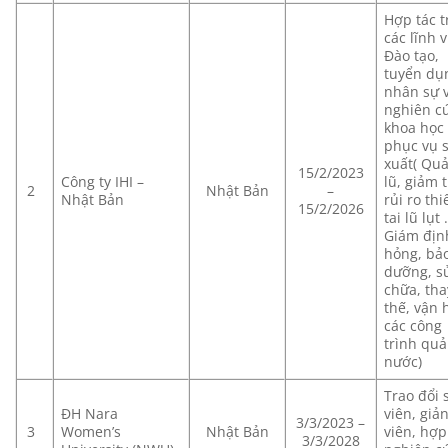
Hợp tác t
các lĩnh 
Đào tạo,
tuyển dụ
nhân sự 
nghiên c
khoa học
phục vụ 
xuất( Quả
15/2/2023
Công ty IHI –
lũ, giảm 
2
Nhật Bản
–
Nhật Bản
rủi ro thi
15/2/2026
tai lũ lụt 
Giám địn
hỏng, bả
dưỡng, s
chữa, tha
thế, vận
các công
trình quả
nước)
Trao đổi 
ĐH Nara
viên, giả
3/3/2023 –
3
Women’s
Nhật Bản
viên, hợp 
3/3/2028