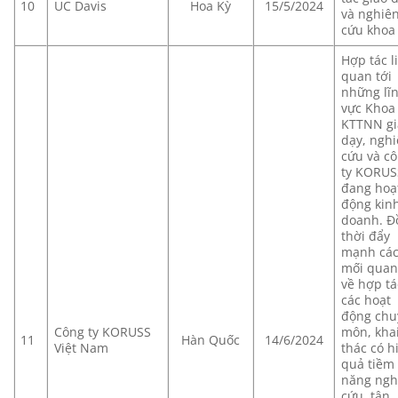
10
UC Davis
Hoa Kỳ
15/5/2024
và nghiê
cứu khoa
Hợp tác l
quan tới
những lĩ
vực Khoa
KTTNN g
dạy, ngh
cứu và c
ty KORUS
đang hoạ
động kin
doanh. Đ
thời đẩy
mạnh cá
mối quan
về hợp tá
các hoạt
động chu
Công ty KORUSS
môn, kha
11
Hàn Quốc
14/6/2024
Việt Nam
thác có h
quả tiềm
năng ngh
cứu, tận