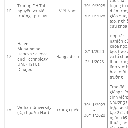
cao chất
Trường ĐH Tài
30/10/2023
lượng to
16
nguyên và Môi
Việt Nam
–
diện tron
trường Tp HCM
30/10/2028
giáo dục,
tạo, nghi
cứu khoa
Hợp tác
nghiên c
Hajee
khoa học
Mohammad
2/11/2023
tạo, trao 
Danesh Science
17
Bangladesh
–
và tổ chứ
and Technology
2/11/2028
thảo tron
Uni. (HSTU),
lĩnh vực 
Dinajpur
học, môi
trường
Trao đổi
giảng viê
sinh viên
Chương t
30/11/2023
Wuhan University
hợp tác 
18
Trung Quốc
–
(Đại học Vũ Hán)
tạo 2+2, 
30/11/2028
ngành kỹ
thuật, h
tác trong