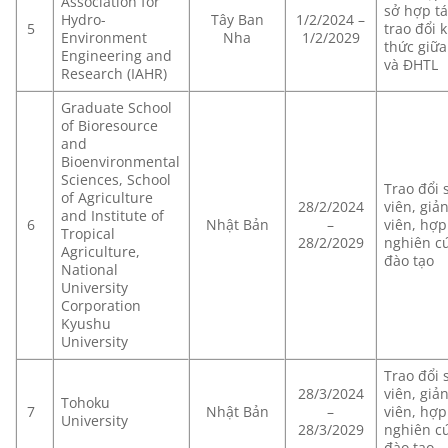
Association for
sở hợp tá
Hydro-
Tây Ban
1/2/2024 –
5
trao đổi 
Environment
Nha
1/2/2029
thức giữa
Engineering and
và ĐHTL
Research (IAHR)
Graduate School
of Bioresource
and
Bioenvironmental
Sciences, School
Trao đổi 
of Agriculture
28/2/2024
viên, giả
and Institute of
6
Nhật Bản
–
viên, hợp 
Tropical
28/2/2029
nghiên cư
Agriculture,
đào tạo
National
University
Corporation
Kyushu
University
Trao đổi 
28/3/2024
viên, giả
Tohoku
7
Nhật Bản
–
viên, hợp 
University
28/3/2029
nghiên cư
đào tạo