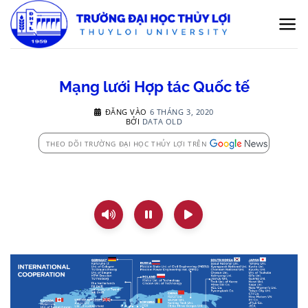
Bỏ
qua
nội
dung
Mạng lưới Hợp tác Quốc tế
ĐĂNG VÀO
6 THÁNG 3, 2020
BỞI
DATA OLD
THEO DÕI TRƯỜNG ĐẠI HỌC THỦY LỢI TRÊN