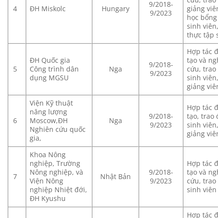
9/2018-
4
ĐH Miskolc
Hungary
giảng viê
9/2023
học bổng
sinh viên
thực tập 
Hợp tác 
ĐH Quốc gia
tạo và ng
9/2018-
5
Công trình dân
Nga
cứu, trao
9/2023
dụng MGSU
sinh viên
giảng viê
Viện Kỹ thuật
Hợp tác 
năng lượng
9/2018-
tạo, trao 
6
Moscow,ĐH
Nga
9/2023
sinh viên
Nghiên cứu quốc
giảng viê
gia,
Khoa Nông
nghiệp, Trường
Hợp tác 
Nông nghiệp, và
9/2018-
tạo và ng
7
Nhật Bản
Viện Nông
9/2023
cứu, trao
nghiệp Nhiệt đới,
sinh viên
ĐH Kyushu
Hợp tác 