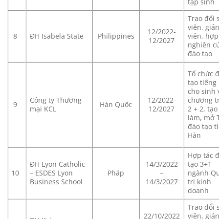
tập sinh
Trao đổi 
viên, giả
12/2022-
8
ĐH Isabela State
Philippines
viên, hợp 
12/2027
nghiên cư
đào tạo
Tổ chức 
tạo tiếng
cho sinh 
Công ty Thương
12/2022-
chương t
9
Hàn Quốc
mại KCL
12/2027
2 + 2, tạo
làm, mở 
đào tạo t
Hàn
Hợp tác 
ĐH Lyon Catholic
14/3/2022
tạo 3+1
10
– ESDES Lyon
Pháp
–
ngành Q
Business School
14/3/2027
trị kinh
doanh
Trao đổi 
22/10/2022
viên, giả