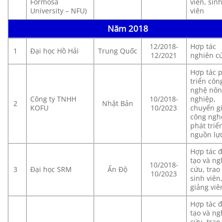
Formosa
viên, sin
University – NFU)
viên
Năm 2018
12/2018-
Hợp tác
1
Đại học Hồ Hải
Trung Quốc
12/2021
nghiên c
Hợp tác 
triển côn
nghệ nô
Công ty TNHH
10/2018-
nghiệp,
2
Nhật Bản
KOFU
10/2023
chuyển g
công ngh
phát triể
nguồn lự
Hợp tác 
tạo và ng
10/2018-
3
Đại học SRM
Ấn Độ
cứu, trao
10/2023
sinh viên
giảng viê
Hợp tác 
tạo và ng
cứu, trao