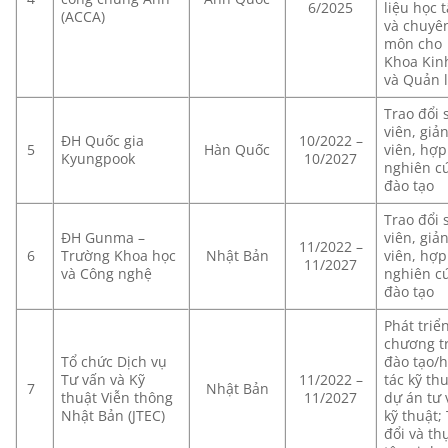
6/2025
liệu học 
(ACCA)
và chuyê
môn cho
Khoa Kin
và Quản 
Trao đổi 
viên, giả
ĐH Quốc gia
10/2022 –
5
Hàn Quốc
viên, hợp 
Kyungpook
10/2027
nghiên cư
đào tạo
Trao đổi 
ĐH Gunma –
viên, giả
11/2022 –
6
Trường Khoa học
Nhật Bản
viên, hợp 
11/2027
và Công nghệ
nghiên cư
đào tạo
Phát triể
chương t
Tổ chức Dịch vụ
đào tạo/
Tư vấn và Kỹ
11/2022 –
tác kỹ thu
7
Nhật Bản
thuật Viễn thông
11/2027
dự án tư 
Nhật Bản (JTEC)
kỹ thuật;
đổi và th