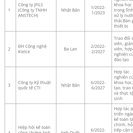
Công ty JFILS
khoa học
1/2022-
1
(Công ty TNHH
Nhật Bản
trong lĩn
1/2023
ANSTECH)
xử lý nướ
thải;Bàn 
thiết bị
Trao đổi 
viên, giả
ĐH Công nghệ
2/2022-
2
Ba Lan
viên, hợp 
Kielce
2/2027
nghiên cư
đào tạo
Hợp tác
nghiên c
Công ty Kỹ thuật
6/2022-
khoa học
3
Nhật Bản
quốc tế CTI
6/2027
tạo, trao 
và thực t
sinh
Hợp tác 
triển ng
kế toán tà
chính, hỗ
Hiệp hội kế toán
6/2022-
tiếp cận t
4
công chứng Anh
Anh Quốc