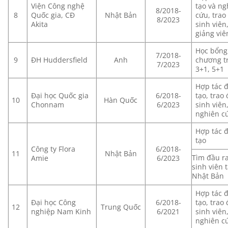
Viện Công nghệ
tạo và ng
8/2018-
8
Quốc gia, CĐ
Nhật Bản
cứu, trao
8/2023
Akita
sinh viên
giảng viê
Học bổng
7/2018-
9
ĐH Huddersfield
Anh
chương t
7/2023
3+1, 5+1
Hợp tác 
Đại học Quốc gia
6/2018-
tạo, trao 
10
Hàn Quốc
Chonnam
6/2023
sinh viên
nghiên c
Hợp tác 
tạo
Công ty Flora
6/2018-
11
Nhật Bản
Tìm đầu r
Amie
6/2023
sinh viên t
Nhật Bản
Hợp tác 
Đại học Công
6/2018-
tạo, trao 
12
Trung Quốc
nghiệp Nam Kinh
6/2021
sinh viên
nghiên c