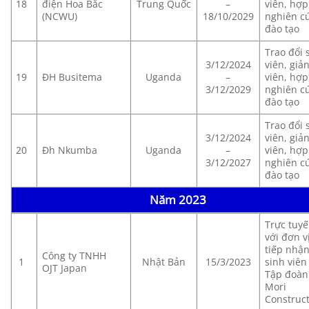
18
điện Hoa Bắc
Trung Quốc
–
viên, hợp 
(NCWU)
18/10/2029
nghiên cư
đào tạo
Trao đổi 
3/12/2024
viên, giả
19
ĐH Busitema
Uganda
–
viên, hợp 
3/12/2029
nghiên cư
đào tạo
Trao đổi 
3/12/2024
viên, giả
20
Đh Nkumba
Uganda
–
viên, hợp 
3/12/2027
nghiên cư
đào tạo
Năm 2023
Trực tuy
với đơn v
tiếp nhậ
Công ty TNHH
1
Nhật Bản
15/3/2023
sinh viên
OJT Japan
Tập đoàn
Mori
Construc