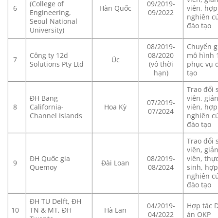
(College of
09/2019-
6
Hàn Quốc
viên, hợp 
Engineering,
09/2022
nghiên cư
Seoul National
đào tạo
University)
08/2019-
Chuyển g
Công ty 12d
08/2020
mô hình
7
Úc
Solutions Pty Ltd
(vô thời
phục vụ 
hạn)
tạo
Trao đổi 
ĐH Bang
viên, giả
07/2019-
8
California-
Hoa Kỳ
viên, hợp 
07/2024
Channel Islands
nghiên cư
đào tạo
Trao đổi 
viên, giả
ĐH Quốc gia
08/2019-
viên, thực
9
Đài Loan
Quemoy
08/2024
sinh, hợp
nghiên cư
đào tạo
ĐH TU Delft, ĐH
04/2019-
Hợp tác D
10
TN & MT, ĐH
Hà Lan
04/2022
án OKP