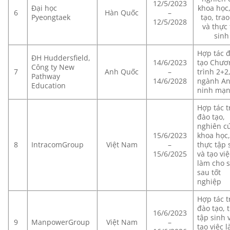
12/5/2023
Đại học
khoa học
6
Hàn Quốc
–
Pyeongtaek
tạo, trao
12/5/2028
và thực
sinh
Hợp tác 
ĐH Huddersfield,
14/6/2023
tạo Chươ
Công ty New
7
Anh Quốc
–
trình 2+2
Pathway
14/6/2028
ngành A
Education
ninh mạ
Hợp tác t
đào tạo,
nghiên c
15/6/2023
khoa học
8
IntracomGroup
Việt Nam
–
thực tập 
15/6/2025
và tạo việ
làm cho 
sau tốt
nghiệp
Hợp tác t
đào tạo, 
16/6/2023
tập sinh 
9
ManpowerGroup
Việt Nam
–
tạo việc 