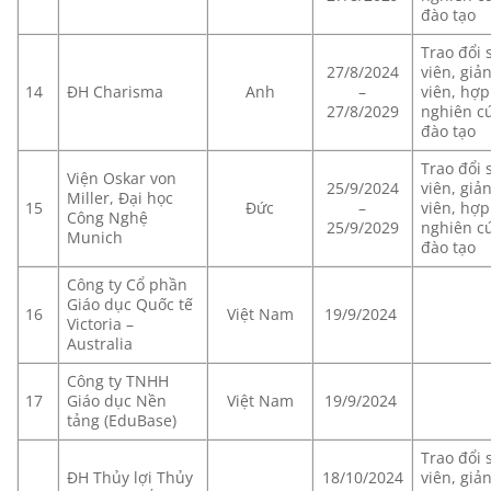
đào tạo
Trao đổi 
27/8/2024
viên, giả
14
ĐH Charisma
Anh
–
viên, hợp 
27/8/2029
nghiên cư
đào tạo
Trao đổi 
Viện Oskar von
25/9/2024
viên, giả
Miller, Đại học
15
Đức
–
viên, hợp 
Công Nghệ
25/9/2029
nghiên cư
Munich
đào tạo
Công ty Cổ phần
Giáo dục Quốc tế
16
Việt Nam
19/9/2024
Victoria –
Australia
Công ty TNHH
17
Giáo dục Nền
Việt Nam
19/9/2024
tảng (EduBase)
Trao đổi 
ĐH Thủy lợi Thủy
18/10/2024
viên, giả