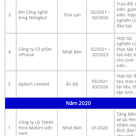
Trao đổi 
viên, giả
ĐH Công nghệ
02/2021 –
3
Thái Lan
viên, hợp 
King Mongkut
02/2026
nghiên cư
đào tạo
Hợp tác
nghiên c
Công ty Cổ phần
02/2021 –
thực tập 
4
Nhật Bản
UPraise
02/2023
tạo việc 
cho sinh
viên…
Hợp tác đ
03/2021-
tạo, trao 
5
Aptech Limited
Ấn Độ
03/2026
tài liệu, 
tập sinh
Năm 2020
Tặng Độn
xe tải Hi
Công ty LD TNHH
nhằm mụ
1
Hino Motors việt
Nhật Bản
01/2020
đích đào 
nam
cho sinh