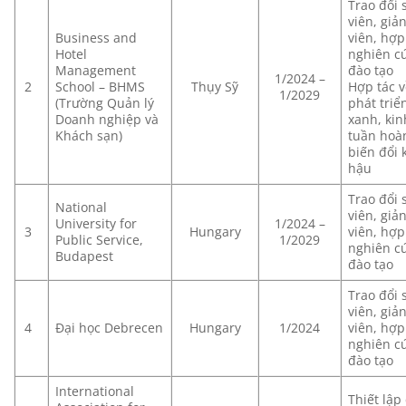
Trao đổi 
viên, giả
Business and
viên, hợp 
Hotel
nghiên cư
Management
đào tạo
1/2024 –
2
School – BHMS
Thụy Sỹ
Hợp tác 
1/2029
(Trường Quản lý
phát triể
Doanh nghiệp và
xanh, kin
Khách sạn)
tuần hoà
biến đổi 
hậu
Trao đổi 
National
viên, giả
University for
1/2024 –
3
Hungary
viên, hợp 
Public Service,
1/2029
nghiên cư
Budapest
đào tạo
Trao đổi 
viên, giả
4
Đại học Debrecen
Hungary
1/2024
viên, hợp 
nghiên cư
đào tạo
International
Thiết lập