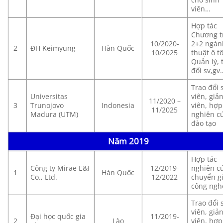
viên…
Hợp tác
Chương t
10/2020-
2+2 ngàn
2
ĐH Keimyung
Hàn Quốc
10/2025
thuật ô t
Quản lý, 
đổi sv,gv
Trao đổi 
Universitas
viên, giả
11/2020 –
3
Trunojovo
Indonesia
viên, hợp 
11/2025
Madura (UTM)
nghiên cư
đào tạo
Năm 2019
Hợp tác
Công ty Mirae E&I
12/2019-
nghiên cư
1
Hàn Quốc
Co., Ltd.
12/2022
chuyển g
công ngh
Trao đổi 
viên, giả
Đại học quốc gia
11/2019-
2
Lào
viên, hợp 