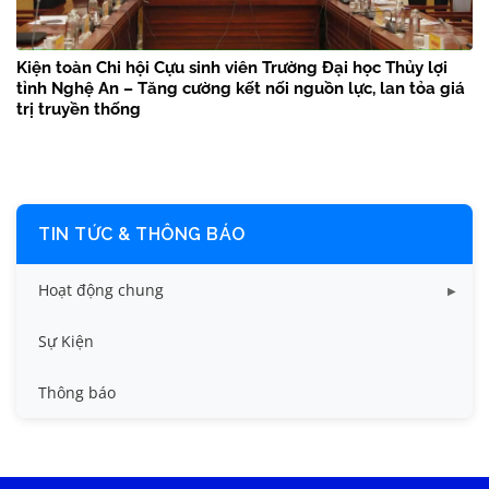
Kiện toàn Chi hội Cựu sinh viên Trường Đại học Thủy lợi
tỉnh Nghệ An – Tăng cường kết nối nguồn lực, lan tỏa giá
trị truyền thống
TIN TỨC & THÔNG BÁO
Hoạt động chung
Tin công tác sinh viên
Sự Kiện
Tin đào tạo
Thông báo
Tin KHCN và HTQT
Tin tức chung