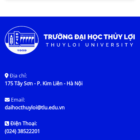
Tin KHCN và HTQT
Tin tức chung
Địa chỉ:
175 Tây Sơn - P. Kim Liên - Hà Nội
Email:
daihocthuyloi@tlu.edu.vn
Điện Thoại:
(024) 38522201