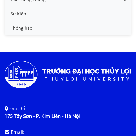
Tin công tác sinh viên
Sự Kiện
Tin đào tạo
Thông báo
Tin KHCN và HTQT
Tin tức chung
Địa chỉ:
175 Tây Sơn - P. Kim Liên - Hà Nội
Email: