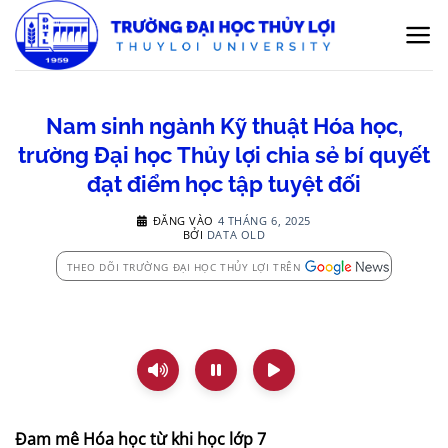
Bỏ
qua
nội
dung
Nam sinh ngành Kỹ thuật Hóa học,
trường Đại học Thủy lợi chia sẻ bí quyết
đạt điểm học tập tuyệt đối
ĐĂNG VÀO
4 THÁNG 6, 2025
BỞI
DATA OLD
THEO DÕI TRƯỜNG ĐẠI HỌC THỦY LỢI TRÊN
Đam mê Hóa học từ khi học lớp 7