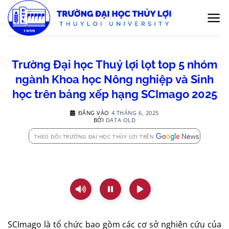
Bỏ
qua
nội
dung
Trường Đại học Thuỷ lợi lọt top 5 nhóm
ngành Khoa học Nông nghiệp và Sinh
học trên bảng xếp hạng SCImago 2025
ĐĂNG VÀO
4 THÁNG 6, 2025
BỞI
DATA OLD
THEO DÕI TRƯỜNG ĐẠI HỌC THỦY LỢI TRÊN
SCImago là tổ chức bao gồm các cơ sở nghiên cứu của