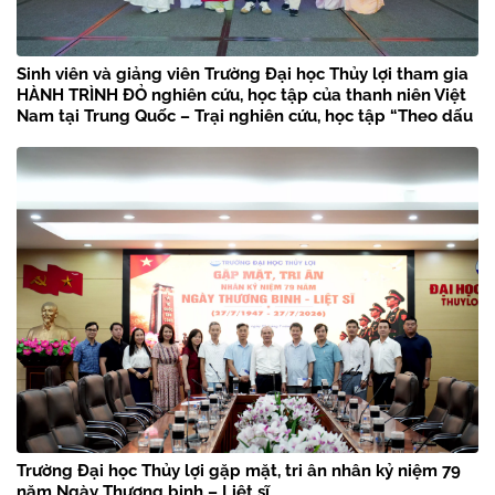
Sinh viên và giảng viên Trường Đại học Thủy lợi tham gia
HÀNH TRÌNH ĐỎ nghiên cứu, học tập của thanh niên Việt
Nam tại Trung Quốc – Trại nghiên cứu, học tập “Theo dấu
chân Bác Hồ” năm 2026
Trường Đại học Thủy lợi gặp mặt, tri ân nhân kỷ niệm 79
năm Ngày Thương binh – Liệt sĩ