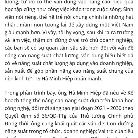
lượng, từ đó có thể vận dụng vào nâng cao hiệu quả
học tập cũng như công việc khác trong cuộc sống. Sinh
viên nói riêng, thế hệ trẻ nói chung chính là những hạt
nhân, mầm non tương lai để xây dựng một Việt Nam
giàu mạnh hơn. Vì vậy, tôi hy vọng, sau khi ra ra trường
và làm việc, thậm chí đứng ở vai trò chủ doanh nghiệp,
các bạn sẽ có sự quan tâm sâu sắc hơn đối với vấn đề
nâng cao năng suất chất lượng, vận dụng hiểu biết đã
có về năng suất chất lượng áp dụng vào doanh nghiệp,
sản xuất để góp phần nâng cao năng suất chung của
nền kinh tế”, TS Hà Minh Hiệp nhấn mạnh.
Trong phần trình bày, ông Hà Minh Hiệp đã nêu về Kế
hoạch tổng thể nâng cao năng suất dựa trên khoa học
công nghệ, đổi mới sáng tạo giai đoạn 2021 – 2030 theo
Quyết định số 36/QĐ-TTg của Thủ tướng Chính phủ
Đồng thời, ông cũng khái quát các vấn đề: Con đường
năng suất trong tổ chức, doanh nghiệp; Vai trò của tiêu