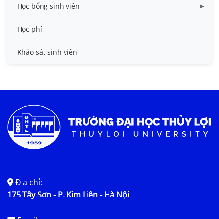
Nhà ở
Học bổng sinh viên
Quy trình - Biểu mẫu
HB khuyến khích học tập
Học phí
Sổ tay sinh viên
HB Lê Văn Kiểm và gia đình
Khảo sát sinh viên
Trợ cấp xã hội
Việc làm
Địa chỉ:
175 Tây Sơn - P. Kim Liên - Hà Nội