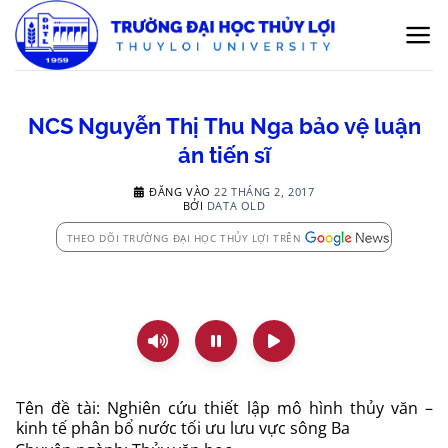
Bỏ
qua
nội
dung
NCS Nguyễn Thị Thu Nga bảo vệ luận
án tiến sĩ
ĐĂNG VÀO
22 THÁNG 2, 2017
BỞI
DATA OLD
THEO DÕI TRƯỜNG ĐẠI HỌC THỦY LỢI TRÊN
Tên đề tài: Nghiên cứu thiết lập mô hình thủy văn –
kinh tế phân bổ nước tối ưu lưu vực sông Ba