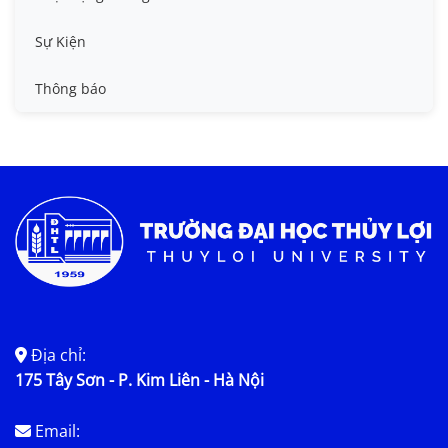
Tin công tác sinh viên
Sự Kiện
Tin đào tạo
Thông báo
Tin KHCN và HTQT
Tin tức chung
Địa chỉ:
175 Tây Sơn - P. Kim Liên - Hà Nội
Email: