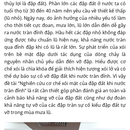
thủy lợi là đập đất). Phần lớn các đập đất ở nước ta có
tuổi thọ từ 30 đến 40 năm nên yêu cầu về thiết kế thấp
(lũ nhỏ). Ngày nay, do ảnh hưởng của nhiều yếu tố làm
cho thời tiết cực đoan, mưa lớn, lũ lớn dẫn đến dễ gây
ra nước tràn đỉnh đập. Hầu hết các đập nhỏ không đáp
ứng được tiêu chuẩn lũ hiện nay, khả năng nước tràn
qua đỉnh đập khi có lũ là rất lớn. Sự phát triển của xói
trên bề mặt đập dưới tác dụng của dòng chảy là
nguyên nhân chủ yếu dẫn đến vỡ đập. Hiểu được cơ
chế xói là chìa khóa để giải thích hiện tượng xói lở và có
thể dự báo sự cố vỡ đập đất khi nước tràn đỉnh. Vì vậy
đề tài “Nghiên cứu cơ chế xói mặt của đập đất khi nước
tràn đỉnh” là rất cần thiết góp phần đánh giá an toàn và
cảnh báo khả năng vỡ của đập đất cũng như dự đoán
khả năng tự vỡ của các đập tràn sự cố kiểu đập đất tự
vỡ trong mùa mưa lũ.