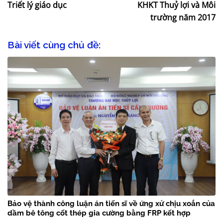
Triết lý giáo dục
KHKT Thuỷ lợi và Môi
trường năm 2017
Bài viết cùng chủ đề:
Bảo vệ thành công luận án tiến sĩ về ứng xử chịu xoắn của
dầm bê tông cốt thép gia cường bằng FRP kết hợp