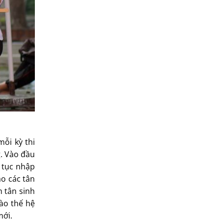
mỗi kỳ thi
g. Vào đầu
ủ tục nhập
ào các tân
m tân sinh
vào thế hệ
mới.