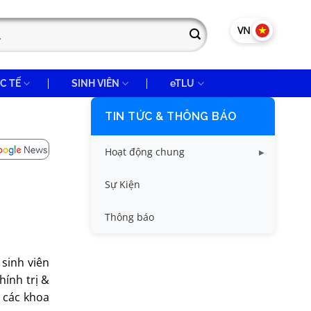
VN
EN
C TẾ
SINH VIÊN
eTLU
TIN TỨC & THÔNG BÁO
Hoạt động chung
Tin công tác sinh viên
Sự Kiện
Tin đào tạo
Thông báo
Tin KHCN và HTQT
 sinh viên
Tin tức chung
ính trị &
, các khoa