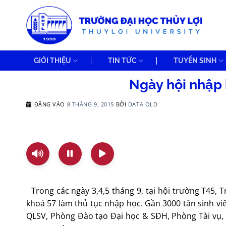
Bỏ
qua
nội
dung
GIỚI THIỆU
TIN TỨC
TUYỂN SINH
Ngày hội nhập 
ĐĂNG VÀO
8 THÁNG 9, 2015
BỞI
DATA OLD
Trong các ngày 3,4,5 tháng 9, tại hội trường T45, T
khoá 57 làm thủ tục nhập học. Gần 3000 tân sinh v
QLSV, Phòng Đào tạo Đại học & SĐH, Phòng Tài vụ, T