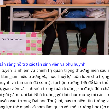
sẵn sàng hỗ trợ các tân sinh viên và phụ huynh
g tuyển là nhiệm vụ chính trị quan trọng thường niên sau 
 Ban giám hiệu trường Đại học Thuỷ lợi luôn luôn chú trọn
 huynh và tân sinh đã có mặt tại hội trường T45 để làm th
ộ, giáo viên và sinh viên trong toàn trường khi được đón ch
ơi gửi gắm tươi lai. Nhà trường gửi lời chúc mừng tới các e
tuyển vào trường Đại học Thuỷ lợi, bày tỏ niềm tin tưởng 
 năng lực thế mạnh và sớm làm quen với môi trường học tập 