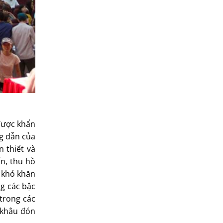
được khẩn
ng dẫn của
 thiết và
ấn, thu hồ
 khó khăn
ng các bậc
trong các
ừ khâu đón