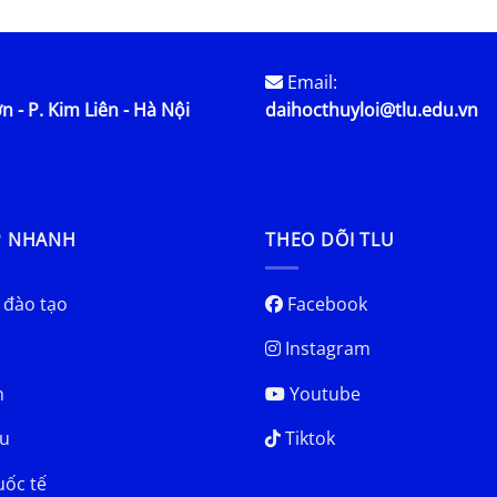
Email:
n - P. Kim Liên - Hà Nội
daihocthuyloi@tlu.edu.vn
P NHANH
THEO DÕI TLU
 đào tạo
Facebook
Instagram
h
Youtube
u
Tiktok
uốc tế