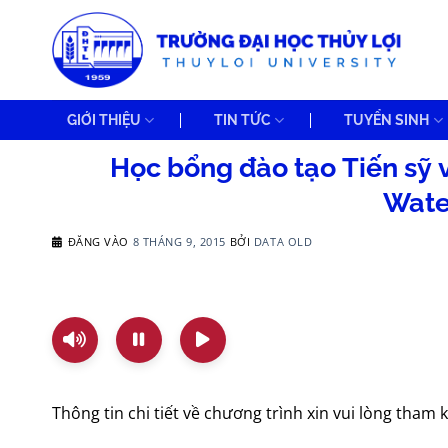
Bỏ
qua
nội
dung
GIỚI THIỆU
TIN TỨC
TUYỂN SINH
Học bổng đào tạo Tiến sỹ 
Wate
ĐĂNG VÀO
8 THÁNG 9, 2015
BỞI
DATA OLD
Thông tin chi tiết về chương trình xin vui lòng tham 