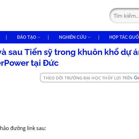
ĐÀO TẠO
NGHIÊN CỨU
HỢP TÁC QUỐ
và sau Tiến sỹ trong khuôn khổ dự á
rPower tại Đức
THEO DÕI TRƯỜNG ĐẠI HỌC THỦY LỢI TRÊN
khảo đường link sau: