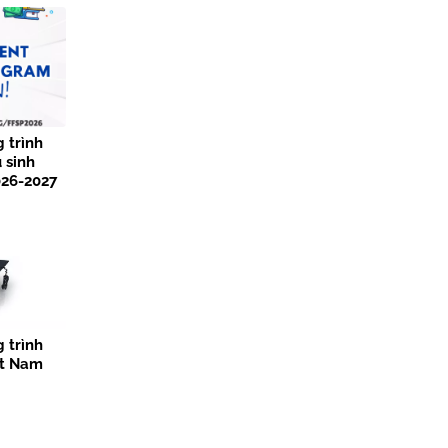
 trình
 sinh
026-2027
 trình
ệt Nam