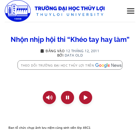
Bỏ
qua
nội
dung
Nhộn nhịp hội thi “Khéo tay hay làm”
ĐĂNG VÀO
12 THÁNG 12, 2011
BỞI
DATA OLD
THEO DÕI TRƯỜNG ĐẠI HỌC THỦY LỢI TRÊN
Ban tổ chức chụp ảnh lưu niệm cùng sinh viên lớp 46C1