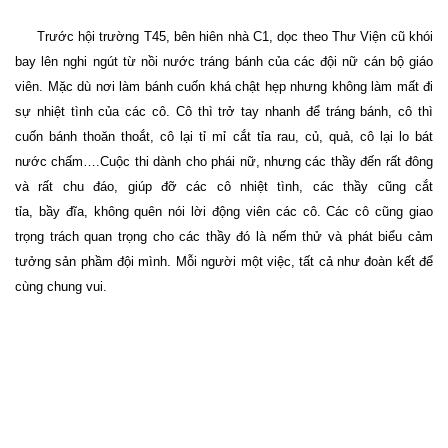
Trước hội trường T45, bên hiên nhà C1, dọc theo Thư Viện cũ khói
bay lên nghi ngút từ nồi nước tráng bánh của các đội nữ cán bộ giáo
viên.
Mặc dù nơi làm bánh cuốn khá chật hẹp nhưng không làm mất đi
sự nhiệt tình của các cô. Cô thì trở tay nhanh để tráng bánh, cô thì
cuốn bánh thoăn thoắt, cô lại tỉ mỉ cắt tỉa rau, củ, quả, cô lại lo bát
nước chấm….Cuộc thi dành cho phái nữ, nhưng các thầy đến rất đông
và rất chu đáo, giúp đỡ các cô nhiệt tình, các thầy cũng cắt
tỉa, bầy đĩa, không quên nói lời động viên các cô. Các cô cũng giao
trọng trách quan trọng cho các thầy đó là nếm thử và phát biểu cảm
tưởng sản phầm đội mình. Mỗi người một việc, tất cả như đoàn kết để
cùng chung vui.