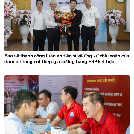
Bảo vệ thành công luận án tiến sĩ về ứng xử chịu xoắn của
dầm bê tông cốt thép gia cường bằng FRP kết hợp