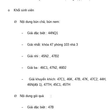
Khối sinh viên
o
Ø
Nội dung bún chả, bún nem:
Giải đặc biệt : 44NQ1
–
Giải nhất: khóa 47 phòng 103 nhà 3
–
Giải nhì : 45N2 , 47Đ2
–
Giải ba : 46C1, 47N2, 46Đ2
–
Giải khuyến khích: 47C1, 46K, 47B, 47K, 47C2, 44H,
–
46N(đội 1), 47TH, 45C1, 45TH
Ø
Nội dung gói quà
:
Giải đặc biệt : 47B
–