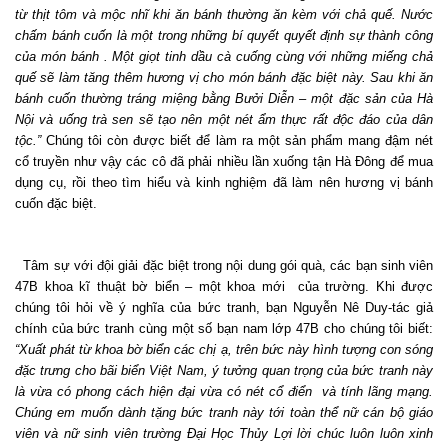
từ thịt tôm và mộc nhĩ khi ăn bánh thường ăn kèm với chả quế. Nước
chấm bánh cuốn là một trong những bí quyết quyết định sự thành công
của món bánh . Một giọt tinh dầu cà cuống cùng với những miếng chả
quế sẽ làm tăng thêm hương vị cho món bánh đặc biệt này. Sau khi ăn
bánh cuốn thường tráng miệng bằng Bưởi Diễn – một đặc sản của Hà
Nội và uống trà sen sẽ tạo nên một nét ẩm thực rất độc đáo của dân
tộc.”
Chúng tôi còn được biết để làm ra một sản phẩm mang đậm nét
cổ truyền như vậy các cô đã phải nhiều lần xuống tận Hà Đông để mua
dụng cụ, rồi theo tìm hiểu và kinh nghiệm đã làm nên hương vị bánh
cuốn đặc biệt.
Tâm sự với đội giải đặc biệt trong nội dung gói quà, các bạn sinh viên
47B khoa kĩ thuật bờ biển – một khoa mới
của trường. Khi được
chúng tôi hỏi về ý
nghĩa của bức tranh, bạn Nguyễn Nê Duy-tác giả
chính của bức tranh cùng một số bạn nam lớp 47B cho chúng tôi biết:
“Xuất phát từ khoa bờ biển các chị ạ, trên bức này hình tượng con sóng
đặc trưng cho bãi biển Việt Nam, ý
tưởng quan trọng của bức tranh này
là vừa có phong cách hiện đại vừa có nét cổ điển
và tính lãng mạng.
Chúng em muốn dành tặng bức tranh này tới toàn thể nữ cán bộ giáo
viên và nữ sinh viên trường Đại Học Thủy Lợi lời chúc luôn luôn xinh