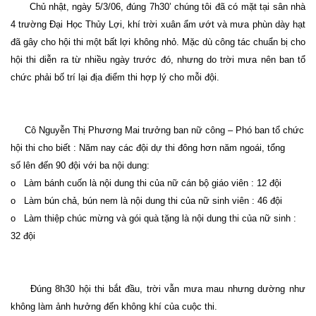
Chủ nhật, ngày 5/3/06, đúng 7h30’ chúng tôi đã có mặt tại sân nhà
4 trường Đại Học Thủy Lợi, khí trời xuân ẩm ướt và mưa phùn dày hạt
đã gây cho hội thi một bất lợi không nhỏ. Mặc dù công tác chuẩn bị cho
hội thi diễn ra từ nhiều ngày trước đó, nhưng do trời mưa nên ban tổ
chức phải bố trí lại địa điểm thi hợp lý cho mỗi đội.
Cô Nguyễn Thị Phương Mai trưởng ban nữ công – Phó ban tổ chức
hội thi cho biết : Năm nay các đội dự thi đông hơn năm ngoái, tổng
số lên đến 90 đội với ba nội dung:
o Làm bánh cuốn là nội dung thi của nữ cán bộ giáo viên : 12 đội
o Làm bún chả, bún nem là nội dung thi của nữ sinh viên : 46 đội
o Làm thiệp chúc mừng và gói quà tặng là nội dung thi của nữ sinh :
32 đội
Đúng 8h30 hội thi bắt đầu, trời vẫn mưa mau nhưng dường như
không làm ảnh hưởng đến không khí của cuộc thi.