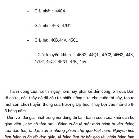
Giải nhất :
44C4
–
Giải nhì : 46K, 47Đ1
–
Giải ba:
46B,44V, 45C1
–
Giải khuyến khích
: 46N2, 44Q1, 47C2, 46Đ2, 44K,
–
47Đ2, 45C3, 45N1, 47K, 45V
Thành công của hội thi ngày hôm nay phải kể đến công lớn của Ban
tổ chức, các thầy cô đã đầu tư nhiều công sức cho cuộc thi này, tạo ra
một sân chơi truyền thống của trường Đại học Thủy Lợi vào mỗi dịp 8-
3 hàng năm.
Đến với đội giải nhất trong nội dung thi làm bánh cuốn của khối cán bộ
giáo viên , các cô tâm sự : “
Bánh cuốn là một món bánh truyền thống
của dân tộc, là đặc sản ở những phiên chợ quê Việt nam. Nguyên liệu
làm bánh cuốn rất đơn giản, lá bánh làm từ bột gạo tẻ, nhân bánh làm