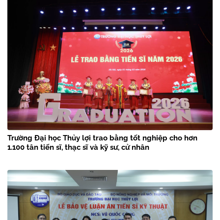
Trường Đại học Thủy lợi trao bằng tốt nghiệp cho hơn
1.100 tân tiến sĩ, thạc sĩ và kỹ sư, cử nhân