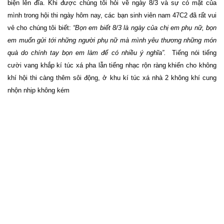
biện lên đĩa. Khi được chúng tôi hỏi về
ngày 8/3 và sự có mặt của
mình trong hội thi ngày hôm nay, các bạn sinh viên nam 47C2 đã rất vui
vẻ cho chúng tôi biết:
“Bọn em biết 8/3 là ngày của chị em phụ nữ, bọn
em muốn gửi tới những người phụ nữ mà mình yêu thương những món
quà do chính tay bọn em làm để có nhiều
ý nghĩa”.
Tiếng nói tiếng
cười vang khắp kí túc xá pha lẫn tiếng nhạc rộn ràng khiến cho không
khí hội thi càng thêm sôi động, ở khu kí túc xá nhà 2 không khí cung
nhộn nhịp không kém