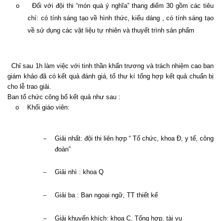
Đối với đội thi “món quà
ý
nghĩa” thang điểm 30 gồm các tiêu
o
chí: có tính sáng tạo về hình thức, kiểu dáng , có tính sáng tạo
về sử dụng các vật liệu tự nhiên và thuyết trình sản phẩm
Chỉ sau 1h làm việc với tinh thần khẩn trương và trách nhiệm cao ban
giám khảo đã có kết quả đánh giá, tổ thư kí tổng hợp kết quả chuẩn bị
cho lễ trao giải.
Ban tổ chức công bố kết quả như sau :
Khối giáo viên:
o
Giải nhất: đội thi liên hợp “ Tổ chức, khoa Đ, y tế, công
–
đoàn”
Giải nhì : khoa Q
–
Giải ba : Ban ngoại ngữ, TT thiết kế
–
Giải khuyến khích: khoa C, Tổng hợp, tài vụ
–