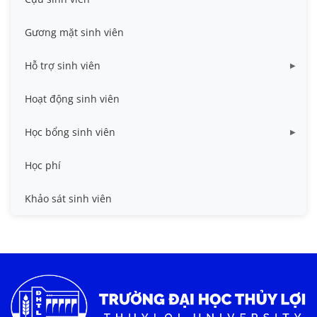
Gương mặt sinh viên
Hỗ trợ sinh viên
Miễn giảm học phí
Hoạt động sinh viên
Nhà ở
Học bổng sinh viên
Quy trình - Biểu mẫu
HB khuyến khích học tập
Học phí
Sổ tay sinh viên
HB Lê Văn Kiểm và gia đình
Khảo sát sinh viên
Trợ cấp xã hội
Việc làm