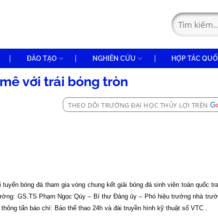
ĐÀO TẠO
NGHIÊN CỨU
HỢP TÁC QUỐ
ê với trái bóng tròn
THEO DÕI TRƯỜNG ĐẠI HỌC THỦY LỢI TRÊN
i tuyển bóng đá tham gia vòng chung kết giải bóng đá sinh viên toàn quốc t
trường: GS.TS Phạm Ngọc Qúy – Bí thư Đảng ủy – Phó hiệu trưởng nhà trư
 thông tấn báo chí: Báo thể thao 24h và đài truyền hình kỹ thuật số VTC .