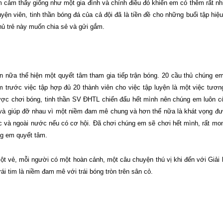
m cảm thấy giống như một gia đình và chính điều đó khiến em có thêm rất nh
yện viên, tinh thần bóng đá của cả đội đã là tiền đề cho những buổi tập hiệ
hủ trẻ này muốn chia sẻ và gửi gắm.
n nữa thể hiện một quyết tâm tham gia tiếp trận bóng. 20 cầu thủ chúng e
trước việc tập hợp đủ 20 thành viên cho việc tập luyện là một việc tươn
ợc chơi bóng, tinh thần SV ĐHTL chiến đấu hết mình nên chúng em luôn c
 và giúp đỡ nhau vì một niềm đam mê chung và hơn thế nữa là khát vọng đ
 và ngoài nước nếu có cơ hội. Đã chơi chúng em sẽ chơi hết mình, rất m
ng em quyết tâm.
t vẻ, mỗi người có một hoàn cảnh, một câu chuyện thú vị khi đến với Giải
ái tim là niềm đam mê với trái bóng tròn trên sân cỏ.