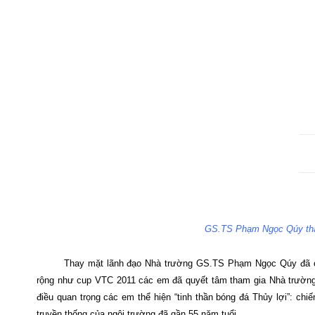
GS.TS Phạm Ngọc Qúy thay
Thay mặt lãnh đạo Nhà trường GS.TS Phạm Ngọc Qúy đã c
rộng như cup VTC 2011 các em đã quyết tâm tham gia Nhà trường 
điều quan trọng các em thể hiện “tinh thần bóng đá Thủy lợi”: ch
truyền thống của ngôi trường đã gần 55 năm tuổi.