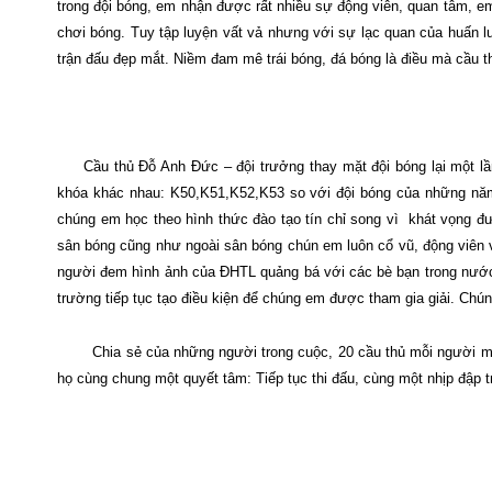
trong đội bóng, em nhận được rất nhiều sự động viên, quan tâm, e
chơi bóng. Tuy tập luyện vất vả nhưng với sự lạc quan của huấn lu
trận đấu đẹp mắt. Niềm đam mê trái bóng, đá bóng là điều mà cầu t
Cầu thủ Đỗ Anh Đức – đội trưởng thay mặt đội bóng lại một lầ
khóa khác nhau: K50,K51,K52,K53 so với đội bóng của những năm 
chúng em học theo hình thức đào tạo tín chỉ song vì
khát vọng đư
sân bóng cũng như ngoài sân bóng chún em luôn cổ vũ, động viên
người đem hình ảnh của ĐHTL quảng bá với các bè bạn trong nước
trường tiếp tục tạo điều kiện để chúng em được tham gia giải. Chú
Chia sẻ của những người trong cuộc, 20 cầu thủ mỗi người mộ
họ cùng chung một quyết tâm: Tiếp tục thi đấu, cùng một nhịp đập tr