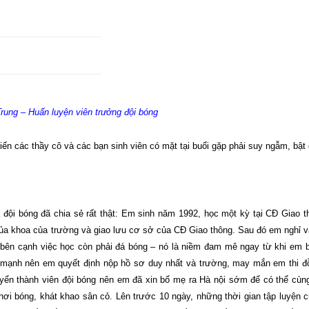
rung – Huấn luyện viên trưởng đội bóng
ến các thầy cô và các bạn sinh viên có mặt tại buổi gặp phải suy ngẫm, bật
 đội bóng đã chia sẻ rất thật: Em sinh năm 1992, học một kỳ tại CĐ Giao t
của khoa của trường và giao lưu cơ sở của CĐ Giao thông. Sau đó em nghỉ v
 bên cạnh việc học còn phải đá bóng – nó là niềm đam mê ngay từ khi em b
đá mạnh nên em quyết định nộp hồ sơ duy nhất và trường, may mắn em thi đ
yển thành viên đội bóng nên em đã xin bố mẹ ra Hà nội sớm để có thể cùng
i bóng, khát khao sân cỏ. Lên trước 10 ngày, những thời gian tập luyện 