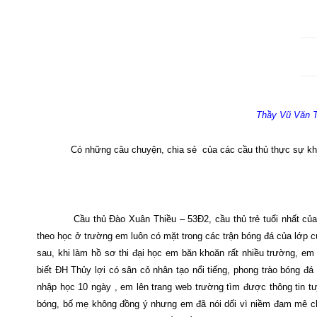
Thầy Vũ Văn T
Có những câu chuyện, chia sẻ
của các cầu thủ thực sự khi
Cầu thủ Đào Xuân Thiều – 53Đ2, cầu thủ trẻ tuổi nhất của
theo học ở trường em luôn có mặt trong các trận bóng đá của lớp 
sau, khi làm hồ sơ thi đại học em băn khoăn rất nhiều trường, em
biết ĐH Thủy lợi có sân cỏ nhân tạo nổi tiếng, phong trào bóng 
nhập học 10 ngày , em lên trang web trường tìm được thông tin tu
bóng, bố mẹ không đồng ý nhưng em đã nói dối vì niềm đam mê chơ