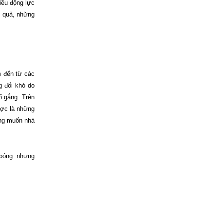
iều động lực
u quả, những
m đến từ các
g đối khó do
ố gắng. Trên
ược là những
ong muốn nhà
 bóng
nhưng