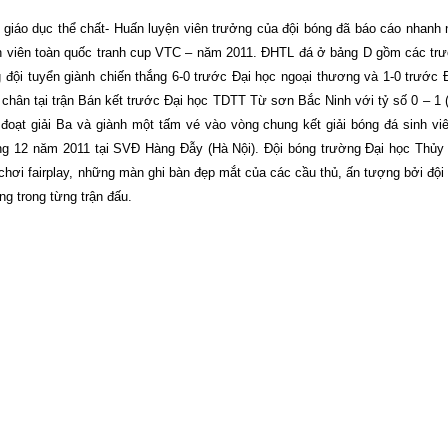
giáo dục thể chất- Huấn luyện viên trưởng của đội bóng đã báo cáo nhanh
inh viên toàn quốc tranh cup VTC – năm 2011. ĐHTL đá ở bảng D gồm các tr
 đội tuyển giành chiến thắng 6-0 trước Đại học ngoại thương và 1-0 trước 
g chân tại trận Bán kết trước Đại học TDTT Từ sơn Bắc Ninh với tỷ số 0 – 1 (
 đoạt giải Ba và giành một tấm vé vào vòng chung kết giải bóng đá sinh vi
ng 12 năm 2011 tại SVĐ Hàng Đẫy (Hà Nội). Đội bóng trường Đại học Thủy l
 chơi fairplay, những màn ghi bàn đẹp mắt của các cầu thủ, ấn tượng bởi đội
ng trong từng trận đấu.