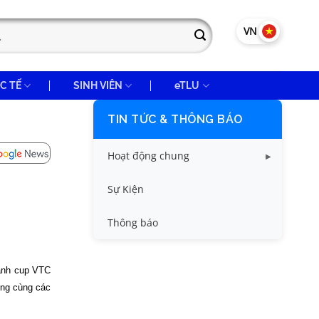
VN
EN
C TẾ
SINH VIÊN
eTLU
TIN TỨC & THÔNG BÁO
Hoạt động chung
Tin công tác sinh viên
Sự Kiện
Tin đào tạo
Thông báo
Tin KHCN và HTQT
ranh cup VTC
Tin tức chung
ờng cùng các