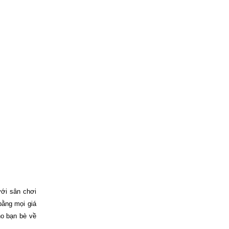
ới sân chơi
bằng mọi giá
ho bạn bè về