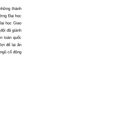
 những thành
ường Đại học
Đại học Giao
đội đã giành
ên toàn quốc
ợi để lại ấn
 ngũ cổ động