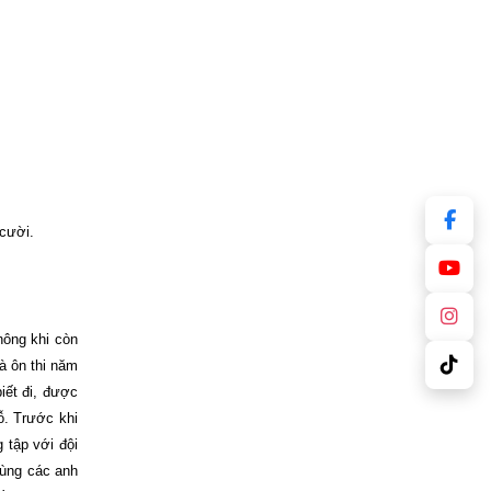
 cười.
hông khi còn
à ôn thi năm
iết đi, được
ỗ. Trước khi
 tập với đội
cùng các anh