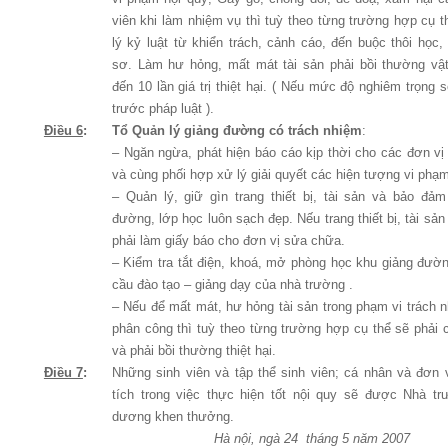
viên khi làm nhiệm vụ thì tuỳ theo từng trư­ờng hợp cụ t
lý kỷ luật từ khiển trách, cảnh cáo, đến buộc thôi học,
sơ. Làm hư hỏng, mất mát tài sản phải bồi thư­ờng vậ
đến 10 lần giá trị thiệt hại. ( Nếu mức độ nghiêm trọng sẽ
trư­ớc pháp luật ).
Điều 6
:
Tổ Quản lý giảng đường có trách nhiệm
:
– Ngăn ngừa, phát hiện báo cáo kịp thời cho các đơn v
và cùng phối hợp xử lý giải quyết các hiện t­ượng vi phạm
– Quản lý, giữ gìn trang thiết bị, tài sản và bảo đả
đường, lớp học luôn sạch đẹp. Nếu trang thiết bị, tài sản
phải làm giấy báo cho đơn vị sửa chữa.
– Kiểm tra tắt điện, khoá, mở phòng học khu giảng đườ
cầu đào tạo – giảng dạy của nhà trường .
– Nếu để mất mát, hư­ hỏng tài sản trong phạm vi trách
phân công thì tuỳ theo từng trư­ờng hợp cụ thể sẽ phải c
và phải bồi thường thiệt hại.
Điều 7
:
Những sinh viên và tập thể sinh viên; cá nhân và đơn 
tích trong việc thực hiện tốt nội quy sẽ đư­ợc Nhà t
dương khen thưởng.
Hà nội, ngà 24
tháng 5 năm 2007