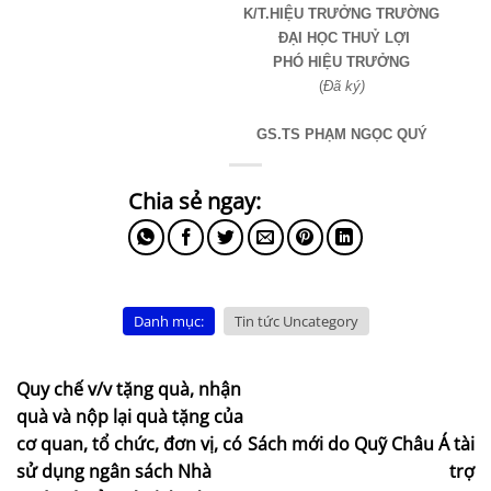
K/T.HIỆU TRƯỞNG TRƯỜNG
ĐẠI HỌC THUỶ LỢI
PHÓ HIỆU TRƯỞNG
(
Đã ký)
GS.TS PHẠM NGỌC QUÝ
Danh mục:
Tin tức Uncategory
Quy chế v/v tặng quà, nhận
quà và nộp lại quà tặng của
cơ quan, tổ chức, đơn vị, có
Sách mới do Quỹ Châu Á tài
sử dụng ngân sách Nhà
trợ