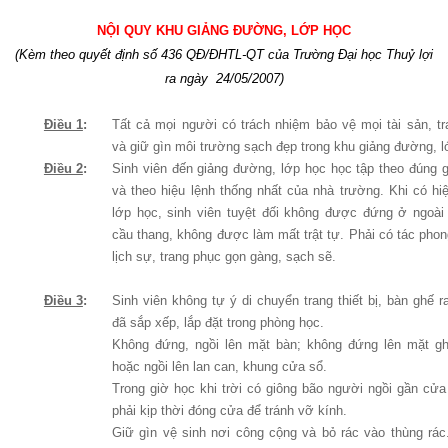
NỘI QUY KHU GIẢNG ĐƯỜNG, LỚP HỌC
(Kèm theo quyết định số
436 QĐ/ĐHTL-QT của Trường Đại học Thuỷ lợi
ra ngày
24/05/2007)
Điều 1
:
Tất cả mọi người có trách nhiệm bảo vệ mọi tài sản, tra
và giữ gìn môi trường sạch đẹp trong khu giảng đường, l
Điều 2
:
Sinh viên đến giảng đường, lớp học học tập theo đúng g
và theo hiệu lệnh thống nhất của nhà trường. Khi có hi
lớp học, sinh viên tuyệt đối không được đứng ở ngoài
cầu thang, không được làm mất trật tự. Phải có tác pho
lịch sự, trang phục gọn gàng, sạch sẽ.
Điều 3
:
Sinh viên không tự ý di chuyển trang thiết bị, bàn ghế ra 
đã sắp xếp, lắp đặt trong phòng học.
Không đứng, ngồi lên mặt bàn; không đứng lên mặt ghế
hoặc ngồi lên lan can, khung cửa sổ.
Trong giờ học khi trời có giông bão ngư­ời ngồi gần cửa
phải kịp thời đóng cửa để tránh vỡ kính.
Giữ gìn vệ sinh nơi công cộng và bỏ rác vào thùng rá