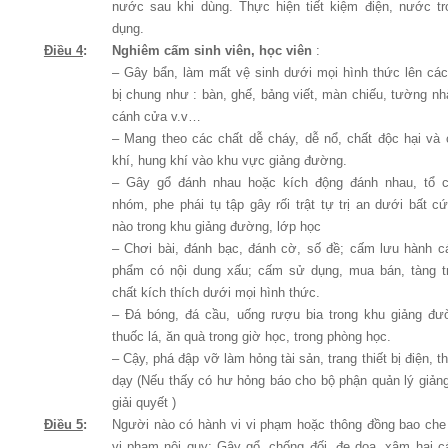
nư­ớc sau khi dùng. Thực hiện tiết kiệm điện, nước t
dụng.
Điều 4
:
Nghiêm cấm sinh viên, học viên
:
– Gây bẩn, làm mất vệ sinh dư­ới mọi hình thức lên các 
bị chung như­ : bàn, ghế, bảng viết, màn chiếu, tư­ờng nh
cánh cửa v.v…
– Mang theo các chất dễ cháy, dễ nổ, chất độc hại và 
khí, hung khí vào khu vực giảng đường.
– Gây gổ đánh nhau hoặc kích động đánh nhau, tổ 
nhóm, phe phái tụ tập gây rối trật tự trị an dưới bất c
nào trong khu giảng đường, lớp học
– Chơi bài, đánh bạc, đánh cờ, số đề; cấm lư­u hành 
phẩm có nội dung xấu; cấm sử dụng, mua bán, tàng t
chất kích thích dưới mọi hình thức.
– Đá bóng, đá cầu, uống r­ượu bia trong khu giảng đư
thuốc lá, ăn quà trong giờ học, trong phòng học.
– Cậy, phá đập vỡ làm hỏng tài sản, trang thiết bị điện, th
dạy (Nếu thấy có hư hỏng báo cho bộ phận quản lý giả
giải quyết )
Điều 5
:
Ng­ười nào có hành vi vi phạm hoặc thông đồng bao che
vi phạm nội quy; Gây gổ, chống đối, đe doạ, xâm hại 