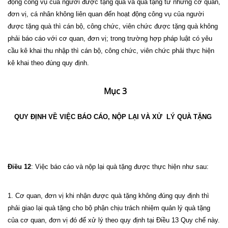
động công vụ của người được tặng quà và quà tặng từ những cơ quan,
đơn vị, cá nhân không liên quan đến hoạt động công vụ của người
được tặng quà thì cán bộ, công chức, viên chức được tặng quà không
phải báo cáo với cơ quan, đơn vị; trong trường hợp pháp luật có yêu
cầu kê khai thu nhập thì cán bộ, công chức, viên chức phải thực hiện
kê khai theo đúng quy định.
Mục 3
QUY ĐỊNH VỀ VIỆC BÁO CÁO, NỘP LẠI VÀ XỬ LÝ QUÀ TẶNG
Điều 12
: Việc báo cáo và nộp lại quà tặng được thực hiện như sau:
1. Cơ quan, đơn vị khi nhận được quà tặng không đúng quy định thì
phải giao lại quà tặng cho bộ phận chịu trách nhiệm quản lý quà tặng
của cơ quan, đơn vị đó để xử lý theo quy định tại Điều 13 Quy chế này.