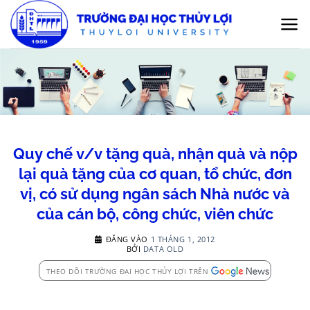
Bỏ
qua
nội
dung
Quy chế v/v tặng quà, nhận quà và nộp
lại quà tặng của cơ quan, tổ chức, đơn
vị, có sử dụng ngân sách Nhà nước và
của cán bộ, công chức, viên chức
ĐĂNG VÀO
1 THÁNG 1, 2012
BỞI
DATA OLD
THEO DÕI TRƯỜNG ĐẠI HỌC THỦY LỢI TRÊN