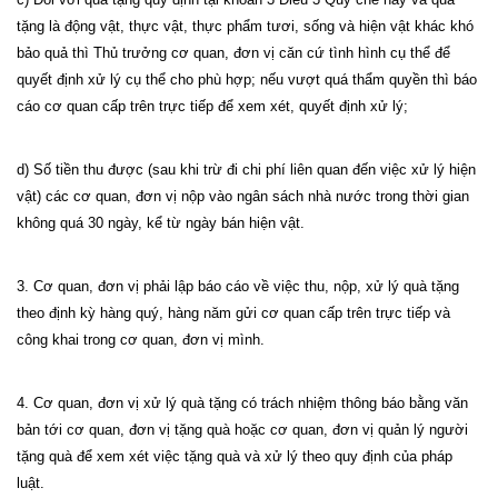
tặng là động vật, thực vật, thực phẩm tươi, sống và hiện vật khác khó
bảo quả thì Thủ trưởng cơ quan, đơn vị căn cứ tình hình cụ thể để
quyết định xử lý cụ thể cho phù hợp; nếu vượt quá thẩm quyền thì báo
cáo cơ quan cấp trên trực tiếp để xem xét, quyết định xử lý;
d) Số tiền thu được (sau khi trừ đi chi phí liên quan đến việc xử lý hiện
vật) các cơ quan, đơn vị nộp vào ngân sách nhà nước trong thời gian
không quá 30 ngày, kể từ ngày bán hiện vật.
3. Cơ quan, đơn vị phải lập báo cáo về việc thu, nộp, xử lý quà tặng
theo định kỳ hàng quý, hàng năm gửi cơ quan cấp trên trực tiếp và
công khai trong cơ quan, đơn vị mình.
4. Cơ quan, đơn vị xử lý quà tặng có trách nhiệm thông báo bằng văn
bản tới cơ quan, đơn vị tặng quà hoặc cơ quan, đơn vị quản lý người
tặng quà để xem xét việc tặng quà và xử lý theo quy định của pháp
luật.