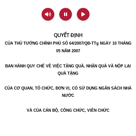
QUYẾT ĐỊNH
CỦA THỦ TƯỚNG CHÍNH PHỦ SỐ 64/2007/QĐ-TTg NGÀY 10 THÁNG
05 NĂM 2007
BAN HÀNH QUY CHẾ VỀ VIỆC TẶNG QUÀ, NHẬN QUÀ VÀ NỘP LẠI
QUÀ TẶNG
CỦA CƠ QUAN, TỔ CHỨC, ĐƠN VỊ, CÓ SỬ DỤNG NGÂN SÁCH NHÀ
NƯỚC
VÀ CỦA CÁN BỘ, CÔNG CHỨC, VIÊN CHỨC