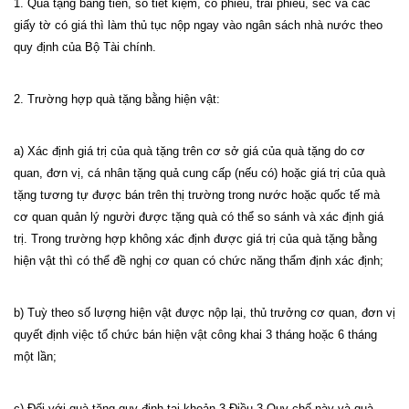
1. Quà tặng bằng tiền, sổ tiết kiệm, cổ phiếu, trái phiếu, séc và các
giấy tờ có giá thì làm thủ tục nộp ngay vào ngân sách nhà nước theo
quy định của Bộ Tài chính.
2. Trường hợp quà tặng bằng hiện vật:
a) Xác định giá trị của quà tặng trên cơ sở giá của quà tặng do cơ
quan, đơn vị, cá nhân tặng quả cung cấp (nếu có) hoặc giá trị của quà
tặng tương tự được bán trên thị trường trong nước hoặc quốc tế mà
cơ quan quản lý người được tặng quà có thể so sánh và xác định giá
trị. Trong trường hợp không xác định được giá trị của quà tặng bằng
hiện vật thì có thể đề nghị cơ quan có chức năng thẩm định xác định;
b) Tuỳ theo số lượng hiện vật được nộp lại, thủ trưởng cơ quan, đơn vị
quyết định việc tổ chức bán hiện vật công khai 3 tháng hoặc 6 tháng
một lần;
c) Đối với quà tặng quy định tại khoản 3 Điều 3 Quy chế này và quà