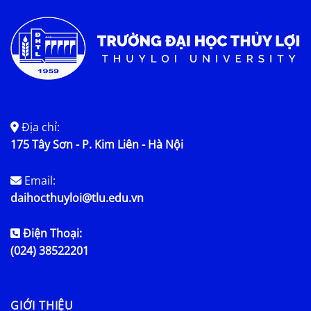
Địa chỉ:
175 Tây Sơn - P. Kim Liên - Hà Nội
Email:
daihocthuyloi@tlu.edu.vn
Điện Thoại:
(024) 38522201
GIỚI THIỆU