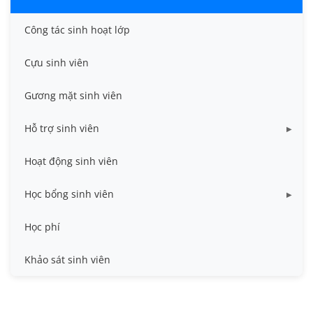
Công tác sinh hoạt lớp
Cựu sinh viên
Gương mặt sinh viên
Hỗ trợ sinh viên
Miễn giảm học phí
Hoạt động sinh viên
Nhà ở
Học bổng sinh viên
Quy trình - Biểu mẫu
HB khuyến khích học tập
Học phí
Sổ tay sinh viên
HB Lê Văn Kiểm và gia đình
Khảo sát sinh viên
Trợ cấp xã hội
Việc làm