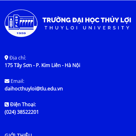
Địa chỉ:
175 Tây Sơn - P. Kim Liên - Hà Nội
Email:
daihocthuyloi@tlu.edu.vn
Điện Thoại:
(024) 38522201
GIỚI THIỆU