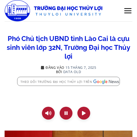
Bỏ
qua
nội
dung
Phó Chủ tịch UBND tỉnh Lào Cai là cựu
sinh viên lớp 32N, Trường Đại học Thủy
lợi
ĐĂNG VÀO
15 THÁNG 7, 2025
BỞI
DATA OLD
THEO DÕI TRƯỜNG ĐẠI HỌC THỦY LỢI TRÊN