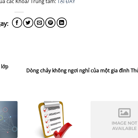
của các Khoa/ Trung tâm:
TẠI ĐÂY
 lớp
Dòng chảy không ngơi nghỉ của một gia đình Thủ