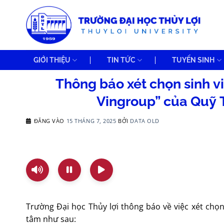
Bỏ
qua
nội
dung
GIỚI THIỆU
TIN TỨC
TUYỂN SINH
Thông báo xét chọn sinh v
Vingroup” của Quỹ 
ĐĂNG VÀO
15 THÁNG 7, 2025
BỞI
DATA OLD
Trường Đại học Thủy lợi thông báo về việc xét chọ
tâm như sau: