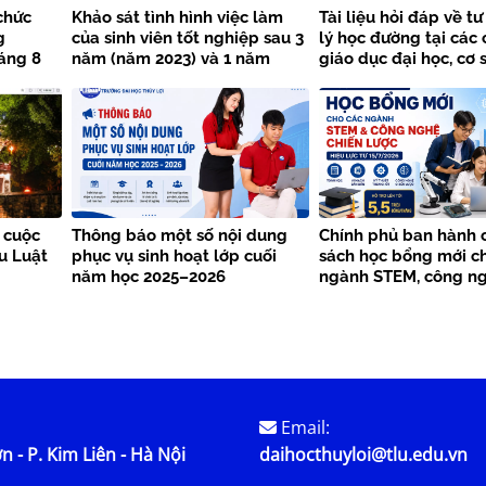
chức
Khảo sát tình hình việc làm
Tài liệu hỏi đáp về t
g
của sinh viên tốt nghiệp sau 3
lý học đường tại các 
áng 8
năm (năm 2023) và 1 năm
giáo dục đại học, cơ 
 Đại học
(năm 2025)
dục nghề nghiệp
h
 cuộc
Thông báo một số nội dung
Chính phủ ban hành 
ểu Luật
phục vụ sinh hoạt lớp cuối
sách học bổng mới c
năm học 2025–2026
ngành STEM, công ng
lược từ năm 2026
Email:
n - P. Kim Liên - Hà Nội
daihocthuyloi@tlu.edu.vn