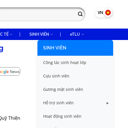
VN
EN
C TẾ
SINH VIÊN
eTLU
g
SINH VIÊN
Công tác sinh hoạt lớp
Cựu sinh viên
Gương mặt sinh viên
Hỗ trợ sinh viên
Miễn giảm học phí
Hoạt động sinh viên
Quỹ Thiện
Nhà ở