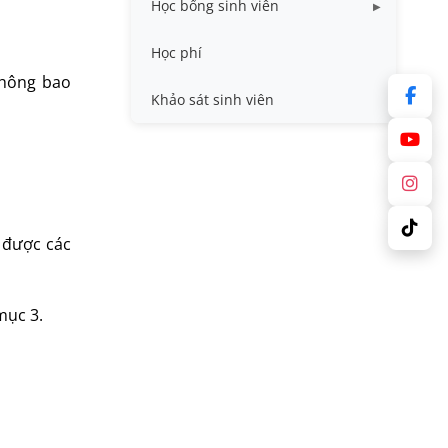
Học bổng sinh viên
Quy trình - Biểu mẫu
HB khuyến khích học tập
Học phí
không bao
Sổ tay sinh viên
HB Lê Văn Kiểm và gia đình
Khảo sát sinh viên
Trợ cấp xã hội
Việc làm
 được các
mục 3.