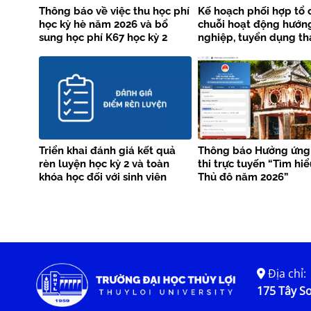
Thông báo về việc thu học phí
Kế hoạch phối hợp tổ 
học kỳ hè năm 2026 và bổ
chuỗi hoạt động hướn
sung học phí K67 học kỳ 2
nghiệp, tuyển dụng th
năm học 2025 – 2026
năm 2026 giữa Trường
Thủy lợi và Vieclam24
Triển khai đánh giá kết quả
Thông báo Hưởng ứng
rèn luyện học kỳ 2 và toàn
thi trực tuyến “Tìm hi
khóa học đối với sinh viên
Thủ đô năm 2026”
chính quy làm tốt nghiệp tại
học kỳ 2 năm học 2025-2026
Địa chỉ:
175 Tây Sơ