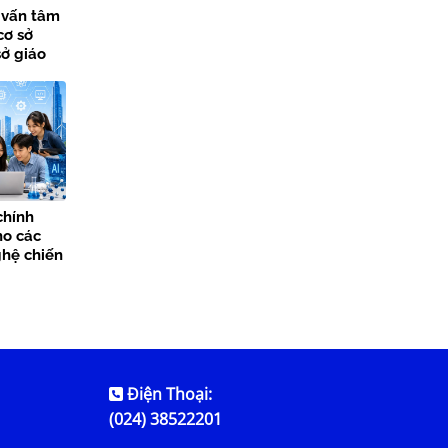
ư vấn tâm
cơ sở
sở giáo
chính
ho các
hệ chiến
Điện Thoại:
(024) 38522201