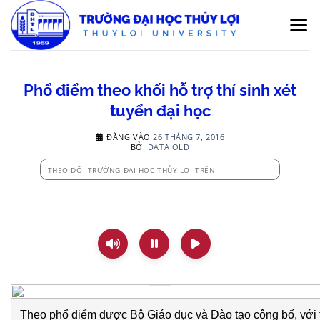
Bỏ
qua
nội
dung
Phổ điểm theo khối hỗ trợ thí sinh xét
tuyển đại học
ĐĂNG VÀO
26 THÁNG 7, 2016
BỞI
DATA OLD
THEO DÕI TRƯỜNG ĐẠI HỌC THỦY LỢI TRÊN
Theo phổ điểm được Bộ Giáo dục và Đào tạo công bố, với 