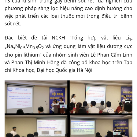
TS của kí sinh trùng gây bệnh sốt rét” đã nghiên cứu
phương pháp sàng lọc hiệu năng cao định hướng cho
việc phát triển các loại thuốc mới trong điều trị bệnh
sốt rét.
Đặc biệt đề tài NCKH “Tổng hợp vật liệu Li
1-
Na
Ni
Mn
O
và ứng dụng làm vật liệu dương cực
x
x
0.5
0.5
2
cho pin lithium” của nhóm sinh viên Lê Phan Cẩm Linh
và Phan Thị Minh Hằng đã công bố khoa học trên Tạp
chí Khoa học, Đại học Quốc gia Hà Nội.