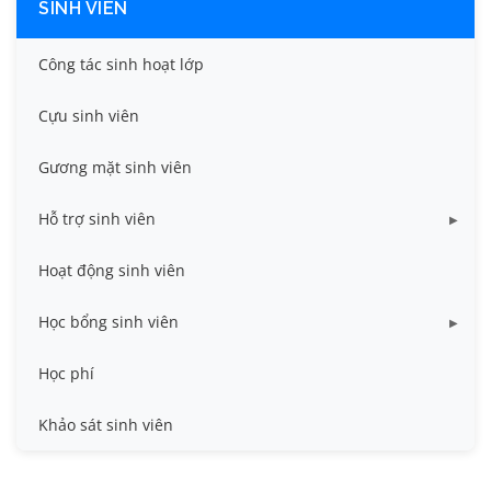
SINH VIÊN
Công tác sinh hoạt lớp
Cựu sinh viên
Gương mặt sinh viên
Hỗ trợ sinh viên
Miễn giảm học phí
Hoạt động sinh viên
Nhà ở
Học bổng sinh viên
Quy trình - Biểu mẫu
HB khuyến khích học tập
Học phí
Sổ tay sinh viên
HB Lê Văn Kiểm và gia đình
Khảo sát sinh viên
Trợ cấp xã hội