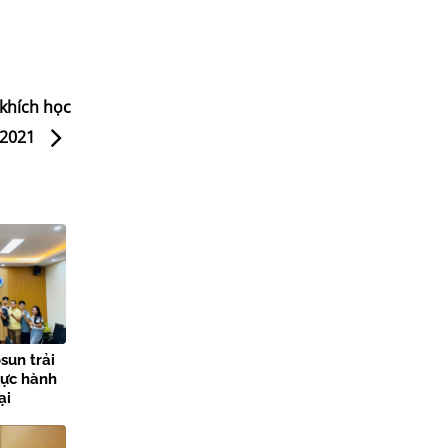
khích học
-2021
sun trải
hực hành
ại
lợi