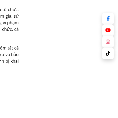
a tổ chức,
am gia, sử
g vi phạm
 chức, cá
gồm tất cả
rợ và bảo
h bị khai