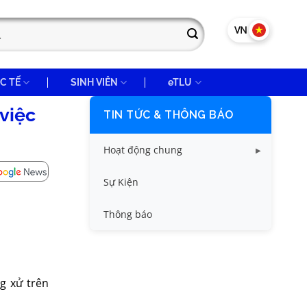
VN
EN
C TẾ
SINH VIÊN
eTLU
việc
TIN TỨC & THÔNG BÁO
Hoạt động chung
Tin công tác sinh viên
Sự Kiện
Tin đào tạo
Thông báo
Tin KHCN và HTQT
Tin tức chung
g xử trên