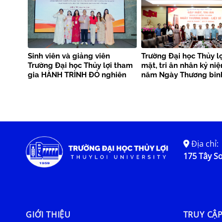
Sinh viên và giảng viên
Trường Đại học Thủy l
Trường Đại học Thủy lợi tham
mặt, tri ân nhân kỷ ni
gia HÀNH TRÌNH ĐỎ nghiên
năm Ngày Thương binh
cứu, học tập của thanh niên
sĩ
Việt Nam tại Trung Quốc –
Trại nghiên cứu, học tập
“Theo dấu chân Bác Hồ” năm
2026
Địa chỉ:
175 Tây Sơ
GIỚI THIỆU
TRUY CẬ