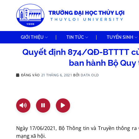
Bỏ
qua
nội
dung
GIỚI THIỆU
TIN TỨC
TUYỂN SINH
Quyết định 874/QĐ-BTTTT của
ban hành Bộ Quy 
ĐĂNG VÀO
21 THÁNG 6, 2021
BỞI
DATA OLD
Ngày 17/06/2021, Bộ Thông tin và Truyền thông ra
mạng xã hội.