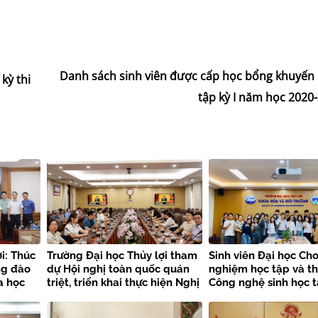
Danh sách sinh viên được cấp học bổng khuyến 
kỳ thi
tập kỳ I năm học 2020
i: Thúc
Trường Đại học Thủy lợi tham
Sinh viên Đại học Cho
ng đào
dự Hội nghị toàn quốc quán
nghiệm học tập và t
a học
triệt, triển khai thực hiện Nghị
Công nghệ sinh học t
quyết Hội nghị Trung ương 3
Trường Đại học Thủy 
khóa XIV