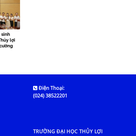
 sinh
hủy lợi
 cường
n tỏa giá
Điện Thoại:
(024) 38522201
TRƯỜNG ĐẠI HỌC THỦY LỢI