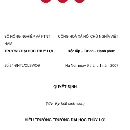
BỘ NÔNG NGHIỆP VÀ PTNT CỘNG HOÀ XÃ HỘI CHỦ NGHĨA VIỆT
NAM
TRƯỜNG ĐẠI HỌC THUỶ LỢI Độc lập – Tự do – Hạnh phúc
Số 24 ĐHTL/QLSV/QĐ Hà Nội, ngày 9 tháng 1 năm 2007
QUYẾT ĐỊNH
(
V/v
Kỷ luật sinh viên)
HIỆU TRƯỞNG TRƯỜNG ĐẠI HỌC THỦY LỢI