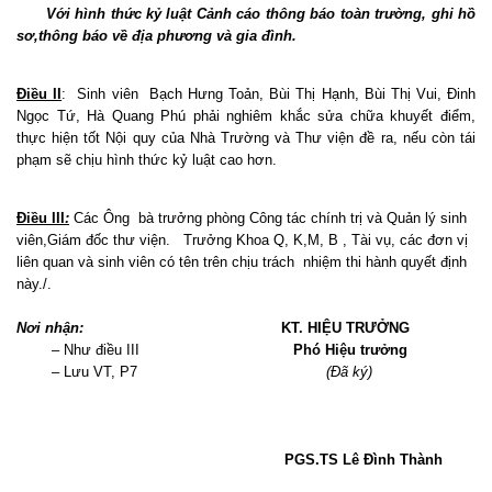
Với hình thức kỷ luật Cảnh cáo thông báo toàn trường, ghi hồ
sơ,thông báo về địa phương và gia đình.
Điều II
:
Sinh viên
Bạch Hưng Toản, Bùi Thị Hạnh, Bùi Thị Vui, Đinh
Ngọc Tứ, Hà Quang Phú phải nghiêm khắc sửa chữa khuyết điểm,
thực hiện tốt Nội quy của Nhà Trường và Thư viện đề ra, nếu còn tái
phạm sẽ chịu hình thức kỷ luật cao hơn.
Điều III
:
Các Ông
bà trưởng phòng Công tác chính trị và Quản lý sinh
viên,Giám đốc thư viện.
Trưởng Khoa Q, K,M, B , Tài vụ, các đơn vị
liên quan và sinh viên có tên trên chịu trách
nhiệm thi hành quyết định
này./.
Nơi nhận:
KT. HIỆU TRƯỞNG
– Như điều III
Phó Hiệu trưởng
– Lưu VT, P7
(Đã ký)
PGS.TS Lê Đình Thành