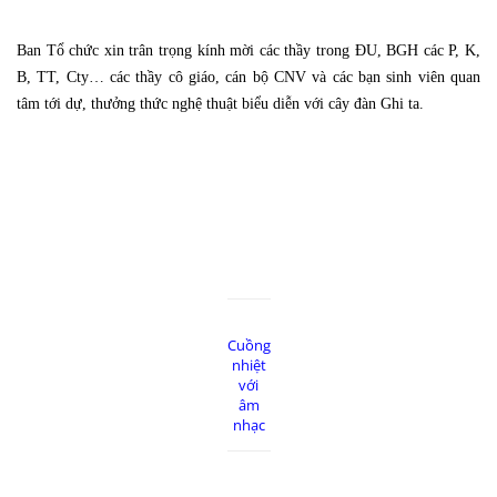
Ban Tổ chức xin trân trọng kính mời các thầy trong ĐU, BGH các P, K,
B, TT, Cty… các thầy cô giáo, cán bộ CNV và các bạn sinh viên quan
tâm tới dự, thưởng thức nghệ thuật biểu diễn với cây đàn Ghi ta.
Cuồng
nhiệt
với
âm
nhạc