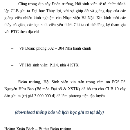
Cũng trong dịp này Đoàn trường, Hội sinh viên sẽ tổ chức thành
lập CLB ghi ta Đại học Thủy lợi, với sự giúp đỡ và giảng dạy của các
giảng viên nhiều kinh nghiệm của Nhạc viện Hà Nội. Xin kính mời các
thầy cô giáo, các bạn sinh viên yêu thích Ghi ta có thể đăng ký tham gia
với BTC theo địa chỉ:
–
VP Đoàn: phòng 302 – 304 Nhà hành chính
–
VP Hội sinh viên: P114, nhà 4 KTX
Đoàn trường, Hội Sinh viên xin trân trọng cảm ơn PGS.TS
Nguyễn Hữu Bảo (Bộ môn Đại số & XSTK) đã hỗ trợ cho CLB 10 cây
đàn ghi ta (trị giá 3.000.000 đ) để làm phương tiện tập luyện.
(download thông báo và lịch học ghi ta tại đây)
Hoàng Xuân Bách – Bí thư Đoàn trường