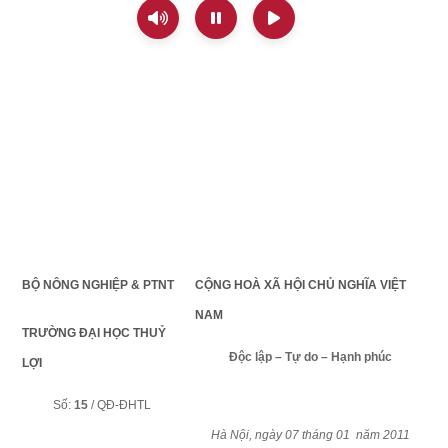
BỘ NÔNG NGHIỆP & PTNT
CỘNG HOÀ XÃ HỘI CHỦ NGHĨA VIỆT
NAM
TRƯỜNG ĐẠI HỌC THUỶ
Độc lập – Tự do – Hạnh phúc
LỢI
Số:
15
/ QĐ-ĐHTL
Hà Nội, ngày 07 tháng 01
năm 2011