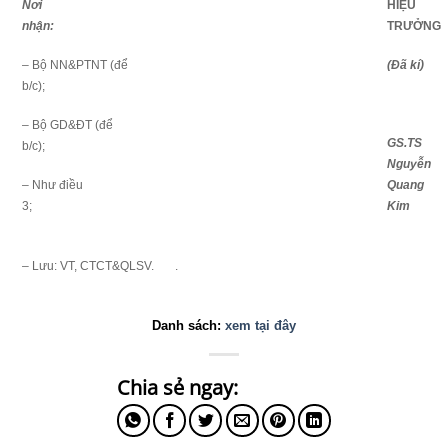
Nơi
HIỆU
nhận:
TRƯỞNG
– Bộ NN&PTNT (để
(Đã kí)
b/c);
– Bộ GD&ĐT (để
GS.TS
b/c);
Nguyễn
– Như điều
Quang
3;
Kim
– Lưu: VT, CTCT&QLSV.
.
Danh sách:
xem tại đây