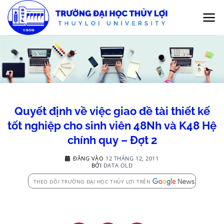
Bỏ
qua
nội
dung
Quyết định về việc giao đề tài thiết kế
tốt nghiệp cho sinh viên 48Nh và K48 Hệ
chính quy – Đợt 2
ĐĂNG VÀO
12 THÁNG 12, 2011
BỞI
DATA OLD
THEO DÕI TRƯỜNG ĐẠI HỌC THỦY LỢI TRÊN