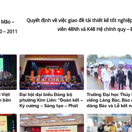
Quyết định về việc giao đề tài thiết kế tốt nghiệ
 Mão –
viên 48Nh và K48 Hệ chính quy – 
0 – 2011
 Việt
Đại hội đại biểu Đảng bộ
Trường Đại học Thủy 
n bền
phường Kim Liên: “Đoàn kết –
viếng Lăng Bác, Báo
Kỷ cương – Sáng tạo – Phát
dâng Bác và Lễ kết 
triển”
viên mới chào mừng 
kiện trọng đại