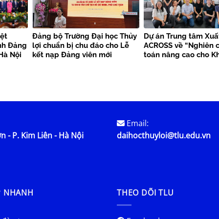
ệt
Đảng bộ Trường Đại học Thủy
Dự án Trung tâm Xuấ
nh Đảng
lợi chuẩn bị chu đáo cho Lễ
ACROSS về “Nghiên c
Hà Nội
kết nạp Đảng viên mới
toán nâng cao cho K
bền vững”
Email:
n - P. Kim Liên - Hà Nội
daihocthuyloi@tlu.edu.vn
P NHANH
THEO DÕI TLU