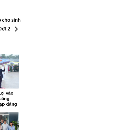
p cho sinh
Đợt 2
lợi vào
 công
nạp đảng
các sự