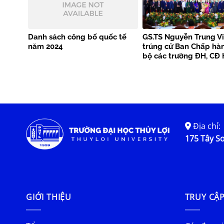
Danh sách công bố quốc tế
GS.TS Nguyễn Trung Vi
năm 2024
trúng cử Ban Chấp hà
bộ các trường ĐH, CĐ 
Địa chỉ:
175 Tây Sơ
GIỚI THIỆU
TRUY CẬ