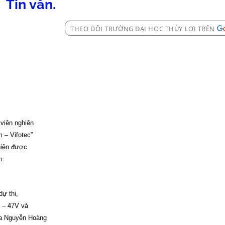
Tin vắn.
THEO DÕI TRƯỜNG ĐẠI HỌC THỦY LỢI TRÊN
 viên nghiên
 – Vifotec”
 hiện được
m.
dự thi,
n – 47V và
ủa Nguyễn Hoàng