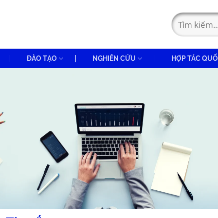
ĐÀO TẠO
NGHIÊN CỨU
HỢP TÁC QUỐ