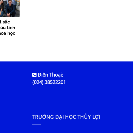
t sắc
ứu tính
hoa học
Điện Thoại:
(024) 38522201
TRƯỜNG ĐẠI HỌC THỦY LỢI