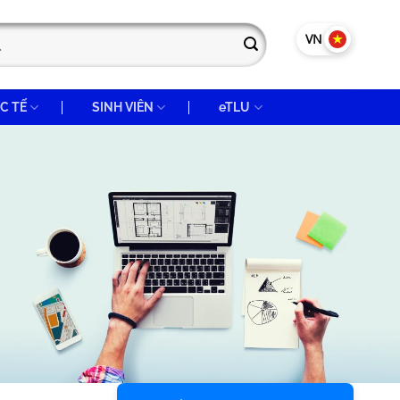
VN
EN
C TẾ
SINH VIÊN
eTLU