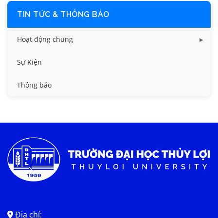
TIN TỨC & THÔNG BÁO
Hoạt động chung
Tin công tác sinh viên
Sự Kiện
Tin đào tạo
Thông báo
Tin KHCN và HTQT
Tin tức chung
Địa chỉ: