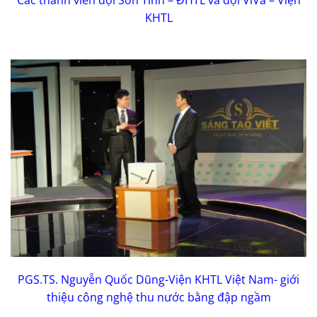
Các thành viên đội Sơn Tinh – ĐHTL và đội ViVa – Viện
KHTL
PGS.TS. Nguyễn Quốc Dũng-Viện KHTL Việt Nam- giới
thiệu công nghệ thu nước bằng đập ngầm