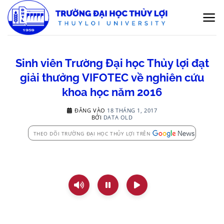
Bỏ
qua
nội
dung
Sinh viên Trường Đại học Thủy lợi đạt
giải thưởng VIFOTEC về nghiên cứu
khoa học năm 2016
ĐĂNG VÀO
18 THÁNG 1, 2017
BỞI
DATA OLD
THEO DÕI TRƯỜNG ĐẠI HỌC THỦY LỢI TRÊN