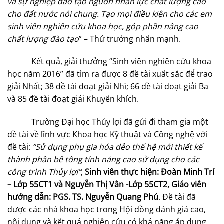
và sự nghiệp đào tạo nguồn nhân lực chất lượng cao
cho đất nước nói chung. Tạo mọi điều kiện cho các em
sinh viên nghiên cứu khoa học, góp phần nâng cao
chất lượng đào tạo
” – Thứ trưởng nhấn mạnh.
Kết quả, giải thưởng “Sinh viên nghiên cứu khoa
học năm 2016” đã tìm ra được 8 đề tài xuất sắc để trao
giải Nhất; 38 đề tài đoạt giải Nhì; 66 đề tài đoạt giải Ba
và 85 đề tài đoạt giải Khuyến khích.
Trường Đại học Thủy lợi đã gửi đi tham gia một
đề tài về lĩnh vực Khoa học Kỹ thuật và Công nghệ với
đề tài:
“Sử dụng phụ gia hóa dẻo thế hệ mới thiết kế
thành phần bê tông tính năng cao sử dụng cho các
công trình Thủy lợi”
;
Sinh viên thực hiện:
Đoàn Minh Trí
– Lớp 55CT1 và
Nguyễn Thị Vân -Lớp 55CT2, Giáo viên
hướng dẫn: PGS. TS. Nguyễn Quang Phú
. Đề tài đã
được các nhà khoa học trong Hội đồng đánh giá cao,
nội dung và kết quả nghiên cứu có khả năng áp dụng