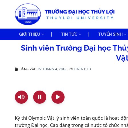
Bỏ
qua
nội
dung
GIỚI THIỆU
TIN TỨC
TUYỂN SINH
Sinh viên Trường Đại học Thủy 
Vật
ĐĂNG VÀO
22 THÁNG 4, 2018
BỞI
DATA OLD
Kỳ thi Olympic Vật lý sinh viên toàn quốc là hoạt đ
trường Đại học, Cao đẳng trong cả nước tổ chức nhằ