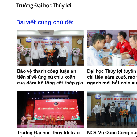
Trường Đại học Thủy lợi
Bài viết cùng chủ đề:
Bảo vệ thành công luận án
Đại học Thủy lợi tuyển
tiến sĩ về ứng xử chịu xoắn
chỉ tiêu năm 2026, mở
của dầm bê tông cốt thép gia
ngành mới bắt nhịp x
cường bằng FRP kết hợp
công nghệ
Trường Đại học Thủy lợi trao
NCS. Vũ Quốc Công bả