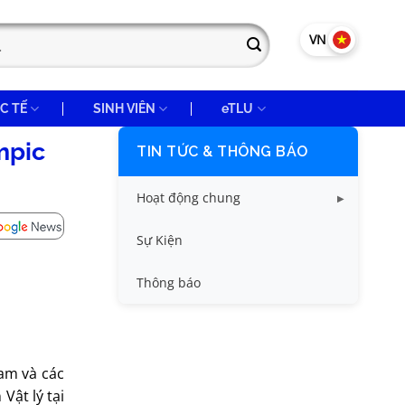
VN
EN
C TẾ
SINH VIÊN
eTLU
ympic
TIN TỨC & THÔNG BÁO
Hoạt động chung
Tin công tác sinh viên
Sự Kiện
Tin đào tạo
Thông báo
Tin KHCN và HTQT
Tin tức chung
Nam và các
Vật lý tại