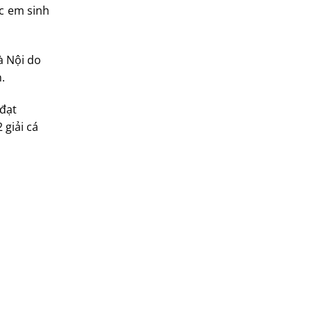
ác em sinh
à Nội do
.
 đạt
 giải cá