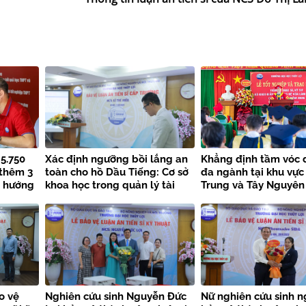
 5.750
Xác định ngưỡng bồi lắng an
Khẳng định tầm vóc 
 thêm 3
toàn cho hồ Dầu Tiếng: Cơ sở
đa ngành tại khu vực
u hướng
khoa học trong quản lý tài
Trung và Tây Nguyên
nguyên nước bền vững
o vệ
Nghiên cứu sinh Nguyễn Đức
Nữ nghiên cứu sinh n