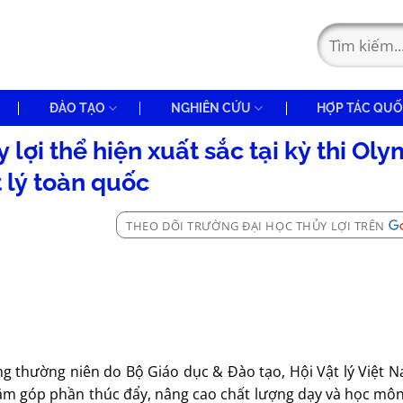
ĐÀO TẠO
NGHIÊN CỨU
HỢP TÁC QUỐ
lợi thể hiện xuất sắc tại kỳ thi Ol
 lý toàn quốc
THEO DÕI TRƯỜNG ĐẠI HỌC THỦY LỢI TRÊN
ộng thường niên do Bộ Giáo dục & Đào tạo, Hội Vật lý Việt 
m góp phần thúc đẩy, nâng cao chất lượng dạy và học môn 