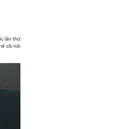
ốc lần thứ
hế sôi nổi