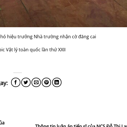
Phó hiệu trưởng Nhà trường nhận cờ đăng cai
ic Vật lý toàn quốc lần thứ XXII
của
Thông tin luận án tiến sĩ của NCS Đỗ Thị L