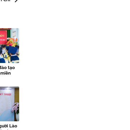
đào tạo
 miền
gười Lào