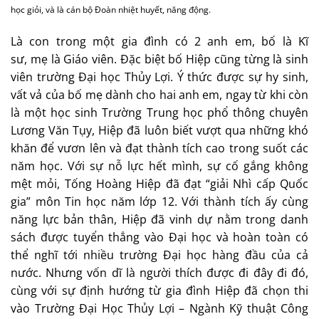
học giỏi, và là cán bộ Đoàn nhiệt huyết, năng động.
Là con trong một gia đình có 2 anh em, bố là Kĩ
sư, mẹ là Giáo viên. Đặc biệt bố Hiệp cũng từng là sinh
viên trường Đại học Thủy Lợi. Ý thức được sự hy sinh,
vất vả của bố mẹ dành cho hai anh em, ngay từ khi còn
là một học sinh Trường Trung học phổ thông chuyên
Lương Văn Tụy, Hiệp đã luôn biết vượt qua những khó
khăn để vươn lên và đạt thành tích cao trong suốt các
năm học. Với sự nỗ lực hết mình, sự cố gắng không
mệt mỏi, Tống Hoàng Hiệp đã đạt “giải Nhì cấp Quốc
gia” môn Tin học năm lớp 12. Với thành tích ấy cùng
năng lực bản thân, Hiệp đã vinh dự nằm trong danh
sách được tuyển thẳng vào Đại học và hoàn toàn có
thể nghĩ tới nhiều trường Đại học hàng đầu của cả
nước. Nhưng vốn dĩ là người thích được đi đây đi đó,
cùng với sự định hướng từ gia đình Hiệp đã chọn thi
vào Trường Đại Học Thủy Lợi – Ngành Kỹ thuật Công