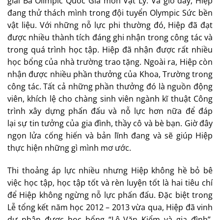
giải Ba Olimpic Quốc Gia môn Vật Lý. Và giờ đây, Hiệp
đang thử thách mình trong đội tuyển Olympic Sức bền
vật liệu. Với những nỗ lực phi thường đó, Hiệp đã đạt
được nhiều thành tích đáng ghi nhận trong công tác và
trong quá trình học tập. Hiệp đã nhận được rất nhiều
học bổng của nhà trường trao tặng. Ngoài ra, Hiệp còn
nhận được nhiều phần thưởng của Khoa, Trường trong
công tác. Tất cả những phần thưởng đó là nguồn động
viên, khích lệ cho chàng sinh viên ngành kĩ thuật Công
trình xây dựng phấn đấu và nỗ lực hơn nữa để đáp
lại sự tin tưởng của gia đình, thầy cô và bè bạn. Giờ đây
ngọn lửa cống hiến và bản lĩnh đang và sẽ giúp Hiệp
thực hiện những gì mình mơ ước.
Thi thoảng áp lực nhiều nhưng Hiệp không hề bỏ bê
việc học tập, học tập tốt và rèn luyện tốt là hai tiêu chí
để Hiệp không ngừng nỗ lực phấn đấu. Đặc biệt trong
Lễ tổng kết năm học 2012 – 2013 vừa qua, Hiệp đã vinh
dự nhận được học bổng “Lê Văn Kiểm và gia đình”.