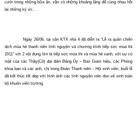
cười trong những bữa ăn, vẫn có những khoảng lặng để cùng nhau hồi
lại những ký ức…
Ngày 26/06, tại sân KTX nhà 4 đã diễn ra “Lễ ra quân chiến
dịch mùa hè thanh niên tình nguyện và chương trình tiếp sức mùa thi
2011” với 2 nội dung lớn là tiếp sức mùa thi và mùa hè xanh, với sự có
mặt của các Thầy(Cô) đại diện Đảng Ủy – Ban Giám hiệu, các Phòng
khoa ban và các anh, chị trong Đoàn Thanh niên – Hội sinh viên, buổi lễ
đã kết thúc tốt đẹp với hình ảnh các tình nguyện viên dọn vệ sinh toàn
bộ khuôn viên trường.