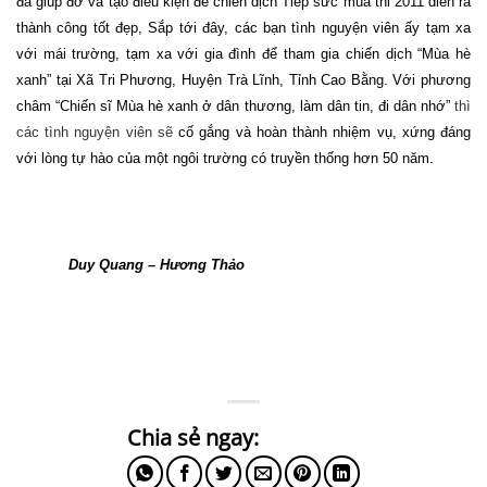
đã giúp đỡ và tạo điều kiện để chiến dịch Tiếp sức mùa thi 2011 diễn ra
thành công tốt đẹp, Sắp tới đây, các bạn tình nguyện viên ấy tạm xa
với mái trường, tạm xa với gia đình để tham gia chiến dịch “Mùa hè
xanh” tại Xã Tri Phương, Huyện Trà Lĩnh, Tỉnh Cao Bằng. Với phương
châm “
Chiến sĩ Mùa hè xanh ở dân thương, làm dân tin, đi dân nhớ”
thì
các tình nguyện viên sẽ
cố gắng và hoàn thành nhiệm vụ, xứng đáng
với lòng tự hào của một ngôi trường có truyền thống hơn 50 năm.
Duy Quang – Hương Thảo