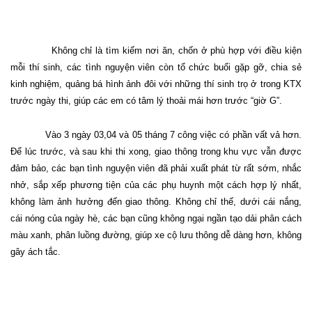
Không chỉ là tìm kiếm nơi ăn, chốn ở phù hợp với điều kiện
mỗi thí sinh, các tình nguyện viên còn tổ chức buổi gặp gỡ, chia sẻ
kinh nghiệm, quảng bá hình ảnh đôi với những thí sinh trọ ở trong KTX
trước ngày thi, giúp các em có tâm lý thoải mái hơn trước “giờ G”.
Vào 3 ngày 03,04 và 05 tháng 7 công việc có phần vất vả hơn.
Để lúc trước, và sau khi thi xong, giao thông trong khu vực vẫn được
đảm bảo, các bạn tình nguyện viên đã phải xuất phát từ rất sớm, nhắc
nhở, sắp xếp phương tiện của các phụ huynh một cách hợp lý nhất,
không làm ảnh hưởng đến giao thông. Không chỉ thế, dưới cái nắng,
cái nóng của ngày hè, các bạn cũng không ngại ngần tạo dải phân cách
màu xanh, phân luồng đường, giúp xe cộ lưu thông dễ dàng hơn, không
gây ách tắc.