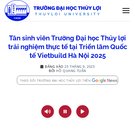
Bỏ
qua
nội
dung
Tân sinh viên Trường Đại học Thủy lợi
trải nghiệm thực tế tại Triển lãm Quốc
tế Vietbuild Hà Nội 2025
ĐĂNG VÀO
25 THÁNG 9, 2025
BỞI
HỒ QUANG TUẤN
THEO DÕI TRƯỜNG ĐẠI HỌC THỦY LỢI TRÊN