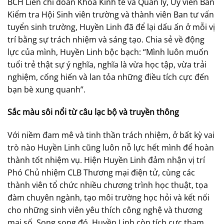
BCH Liên chi đoàn Khoa Kinh tế và Quản lý, Ủy viên Ban
Kiểm tra Hội Sinh viên trường và thành viên Ban tư vấn
tuyển sinh trường, Huyền Linh đã để lại dấu ấn ở mỗi vị
trí bằng sự trách nhiệm và sáng tạo. Chia sẻ về động
lực của mình, Huyền Linh bộc bạch: “Mình luôn muốn
tuổi trẻ thật sự ý nghĩa, nghĩa là vừa học tập, vừa trải
nghiệm, cống hiến và lan tỏa những điều tích cực đến
bạn bè xung quanh”.
Sắc màu sôi nổi từ câu lạc bộ và truyền thông
Với niềm đam mê và tinh thần trách nhiệm, ở bất kỳ vai
trò nào Huyền Linh cũng luôn nỗ lực hết mình để hoàn
thành tốt nhiệm vụ. Hiện Huyền Linh đảm nhận vị trí
Phó Chủ nhiệm CLB Thương mại điện tử, cùng các
thành viên tổ chức nhiều chương trình học thuật, tọa
đàm chuyên ngành, tạo môi trường học hỏi và kết nối
cho những sinh viên yêu thích công nghệ và thương
mại số. Song song đó, Huyền Linh còn tích cực tham