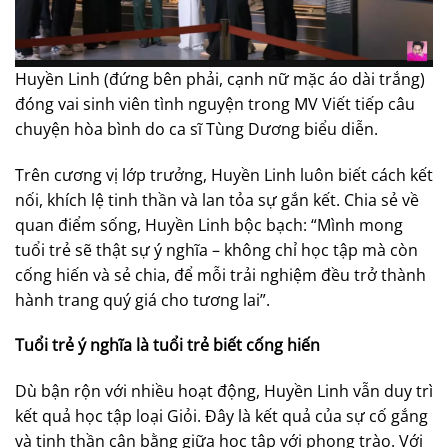
Huyền Linh (đứng bên phải, cạnh nữ mặc áo dài trắng)
đóng vai sinh viên tình nguyện trong MV Viết tiếp câu
chuyện hòa bình do ca sĩ Tùng Dương biểu diễn.
Trên cương vị lớp trưởng, Huyền Linh luôn biết cách kết
nối, khích lệ tinh thần và lan tỏa sự gắn kết. Chia sẻ về
quan điểm sống, Huyền Linh bộc bạch: “Mình mong
tuổi trẻ sẽ thật sự ý nghĩa – không chỉ học tập mà còn
cống hiến và sẻ chia, để mỗi trải nghiệm đều trở thành
hành trang quý giá cho tương lai”.
Tuổi trẻ ý nghĩa là tuổi trẻ biết cống hiến
Dù bận rộn với nhiều hoạt động, Huyền Linh vẫn duy trì
kết quả học tập loại Giỏi. Đây là kết quả của sự cố gắng
và tinh thần cân bằng giữa học tập với phong trào. Với