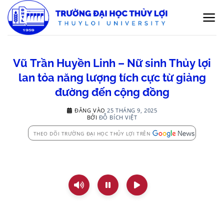
Bỏ
qua
nội
dung
Vũ Trần Huyền Linh – Nữ sinh Thủy lợi
lan tỏa năng lượng tích cực từ giảng
đường đến cộng đồng
ĐĂNG VÀO
25 THÁNG 9, 2025
BỞI
ĐỖ BÍCH VIỆT
THEO DÕI TRƯỜNG ĐẠI HỌC THỦY LỢI TRÊN