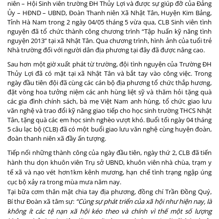
niên – Hội Sinh viên trường ĐH Thủy Lợi và được sự giúp đỡ của Đảng
Ủy – HĐND – UBND, Đoàn Thanh niên Xã Nhật Tân, Huy
ện Kim Bảng
,
Tỉnh Hà Nam
trong 2 ngày
04
/0
5
tháng 5
vừa qua
, CLB Sinh viên tình
nguyện đã tổ chức thành công chương trình “Tập huấn kỹ năng tình
nguyện 201
3
” tại
xã Nhật Tân
. Qua chương trình, hình ảnh của tuổi trẻ
Nhà trường đối với người dân địa phương tại đây đã được nâng cao.
Sau hơn một giờ xuất phát từ trường, đội tình nguyện của Trường ĐH
Thủy Lợi đã có mặt tại xã Nhật Tân và bắt tay vào công việc. Trong
ngày đầu tiên đội đã cùng các cán bộ địa phương
tổ chức thắp hương,
đặt vòng hoa tưởng niệm các anh hùng
liệt sỹ và
thăm hỏi
tặng quà
các
gia đình
chính sách
, bà mẹ Việt Nam anh hùng, tổ chức giao lưu
văn nghệ và trao đổi kỹ năng giao tiếp cho học sinh trường THCS Nhật
Tân, tặng quà các em học sinh nghèo vượt khó. Buổi tối ngày 04 tháng
5 câu lạc bộ (CLB) đã có một buổi giao lưu văn nghệ cùng huyện đoàn,
đoàn thanh niên xã đầy ấn tượng.
Tiếp nối những thành công của ngày đầu tiên, ngày thứ 2
,
CLB đã tiến
hành thu dọn
khuôn viên Trụ sở UBND, khuôn viên nhà chùa, trạm y
tế xã và nạo vét hơn1km kênh mương, hạn chế tình trạng ngập úng
cục bộ xảy ra trong mùa mưa năm nay.
Tại bữa cơm thân mật chia tay địa phương, đồng chí Trần Đồng Quý,
Bí thư Đoàn xã tâm sự:
“Cùng sự phát triển của xã hội như hiện nay, là
không ít các tệ nạn xã hội kéo theo và chính vì thế một số lượng