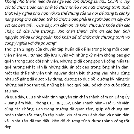
không nhỏ thanh niên đã sa ngã vào con đường sai trái. Chính vì vậy
các tổ chức Đoàn cần phải tổ chức nhiều hơn nữa chương trình thiết
thực và ý nghĩa phù hợp với xu thế chung của xã hội để trang bị các kỹ
năng sống cho các bạn trẻ;
tổ chức Đoàn phải là người bạn tin cậy đối
với các bạn trẻ
.. Q
ua đây, xin cảm ơn và kính chúc sức khỏe đến các
Thầy, Cô của Nhà trường… Xin chân thành cảm ơn các bạn tình
nguyện trẻ đã không
quản
khó khăn để tổ chức một chương trình
vô
cùng
ý nghĩa
với địa phương
”
Thời gian
2 ngày của chuyến tập huấn
đã để lại trong lòng mỗi đoàn
viên niềm vui, tự hào đầy lưu luyến với những kỷ niệm không bao giờ
quên trong cuộc đời sinh viên. Những gì đã
đóng góp và
cống hiến tại
quê hương Nhật Tân
là những dấu ấn tốt đẹp trong lòng nhân dân.
Một tập thể sinh viên tình nguyên đoàn kết, thương yêu nhau, cùng
nhau cố gắng đã được xây dựng, được giáo dục bồi dưỡng
kỹ năng
từ
những bài học thực tế, những bài học quý báu, bổ ích cho cuộc sống
sau này.
Và qua đây, CLB sinh viên tình nguyện xin chân thành cảm ơn
Đảng Ủy
– Ban giám hiệu, Phòng CTCT & QLSV, Đoàn Thanh niên – Hội Sinh viên
cùng các Phòng, Ban trong
trường đã quan tâm, giúp đỡ
chúng em
hoàn thành tốt chuyến tập huấn,
xin cảm ơn Lãnh đạo và nhân dân
x
ã
Nhật Tân
đã tạo điều kiện để chương trình được thành công tốt
đẹp.