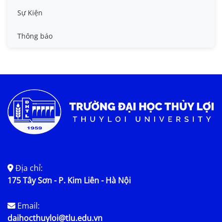
Tin công tác sinh viên
Sự Kiện
Tin đào tạo
Thông báo
Tin KHCN và HTQT
Tin tức chung
Địa chỉ:
175 Tây Sơn - P. Kim Liên - Hà Nội
Email:
daihocthuyloi@tlu.edu.vn