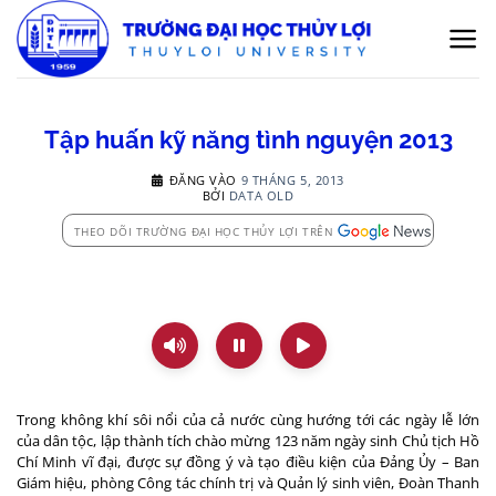
Bỏ
qua
nội
dung
Tập huấn kỹ năng tình nguyện 2013
ĐĂNG VÀO
9 THÁNG 5, 2013
BỞI
DATA OLD
THEO DÕI TRƯỜNG ĐẠI HỌC THỦY LỢI TRÊN
T
rong không khí
sôi nổi của cả nước cùng hướng tới các ngày lễ lớn
của dân tộc, lập thành tích chào mừng 123 năm ngày sinh Chủ tịch Hồ
Chí Minh vĩ đại, đ
ược sự đồng ý và tạo điều kiện của Đảng Ủy – Ban
Giám hiệu,
p
hòng
Công tác chính trị và Quản lý sinh viên
, Đoàn Thanh