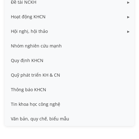
Đề tài NCKH
Dữ liệu Đề tài cấp Bộ
Hoạt động KHCN
Dữ liệu Đề tài cấp Cơ sở
Công bố khoa học
Hội nghị, hội thảo
Đề tài cấp Bộ, Thành phố
Hội nghị khoa học thường niên
Nhóm nghiên cứu mạnh
Đề tài cấp cơ sở
Hội nghị Khoa học sinh viên
Quy định KHCN
Đề tài cấp Nhà nước, Quỹ Nafosted, Nghị định thư
Hội nghị quốc tế và hội nghị khác
Quỹ phát triển KH & CN
Sở hữu trí tuệ
Thông báo KHCN
Thông tin ứng viên GS/PGS
Tin khoa học công nghệ
Tiêu chuẩn, quy chuẩn
Văn bản, quy chế, biểu mẫu