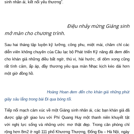
sinh nhân ái, kết nối yêu thương”.
Điệu nhảy mừng Giáng sinh
mở màn cho chương trình.
Sau hai tháng tập luyện kỹ lưỡng, công phu, miệt mài, chăm chỉ các
diễn viên không chuyên của Câu lạc bộ Phát triển Kỹ năng đã đem đến
cho khán giả những điều bất ngờ, thú vị, hài hước, dí dỏm xong cũng
rất tình cảm, ấp áp, đầy thương yêu qua màn Nhạc kịch kéo dài hơn
một giờ đồng hồ.
Hoàng Hoan đem đến cho khán giả những phút
giây sâu lắng trong bài Đi qua bóng tối.
Tiếp nối mạch cảm xúc về một Giáng sinh nhân ái, các bạn khán giả đã
được gặp gỡ giao lưu với Phí Quang Huy một thanh niên khuyết tật
với nghị lực sống và những ước mơ thật đẹp. Trong căn phòng chỉ
rộng hơn 8m2 ở ngõ 111 phố Khương Thượng, Đống Đa – Hà Nội, ngày