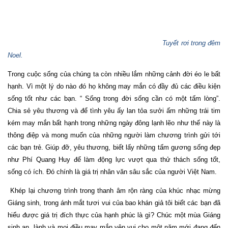
Tuyết rơi trong đêm
Noel.
Trong cuộc sống của chúng ta còn nhiều lắm những cảnh đời éo le bất
hạnh. Vì một lý do nào đó họ không may mắn có đầy đủ các điều kiện
sống tốt như các bạn. “ Sống trong đời sống cần có một tấm lòng”.
Chia sẻ yêu thương và để tình yêu ấy lan tỏa sưởi ấm những trái tim
kém may mắn bất hạnh trong những ngày đông lạnh lẽo như thế này là
thông điệp và mong muốn của những người làm chương trình gửi tới
các bạn trẻ. Giúp đỡ, yêu thương, biết lấy những tấm gương sống đẹp
như Phí Quang Huy để làm động lực vượt qua thử thách sống tốt,
sống có ích. Đó chính là giá trị nhân văn sâu sắc của người Việt Nam.
Khép lại chương trình trong thanh âm rộn ràng của khúc nhạc mừng
Giáng sinh, trong ánh mắt tươi vui của bao khán giả tôi biết các bạn đã
hiểu được giá trị đích thực của hạnh phúc là gì? Chúc một mùa Giáng
sinh an
lành và mọi điều may mắn yên vui cho một năm mới đang đến