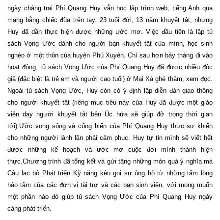
ngày chàng trai Phí Quang Huy vẫn học lập trình web, tiếng Anh qua
mạng bằng chiếc đũa trên tay. 23 tuổi đời, 13 năm khuyết tật, nhưng
Huy đã dần thực hiện được những ước mơ. Việc đầu tiên là lập tủ
sách Vọng Ước dành cho người bạn khuyết tật của mình, học sinh
nghèo ở một thôn của huyện Phú Xuyên. Chỉ sau hơn bảy tháng đi vào
hoạt động, tủ sách Vọng Ước của Phí Quang Huy đã được nhiều độc
giả (đặc biệt là trẻ em và người cao tuổi) ở Mai Xá ghé thăm, xem đọc.
Ngoài tủ sách Vọng Ước, Huy còn có ý định lập diễn đàn giao thông
cho người khuyết tật (riêng mục tiêu này của Huy đã được một giáo
viên dạy người khuyết tật bên Úc hứa sẽ giúp đỡ trong thời gian
tới).Ước vọng sống và cống hiến của Phí Quang Huy thực sự khiến
cho những người lành lặn phải cảm phục. Huy tự tin mình sẽ viết hết
được những kế hoạch và ước mơ cuộc đời mình thành hiện
thực.Chương trình đã tổng kết và gửi tặng những món quà ý nghĩa mà
Câu lạc bộ Phát triển Kỹ năng kêu gọi sự ủng hộ từ những tấm lòng
hảo tâm của các đơn vị tài trợ và các bạn sinh viên, với mong muốn
một phần nào đó giúp tủ sách Vọng Ước của Phí Quang Huy ngày
càng phát triển.