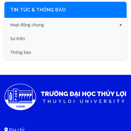
TIN TỨC & THÔNG BÁO
Hoạt động chung
Tin công tác sinh viên
Sự Kiện
Tin đào tạo
Thông báo
Tin KHCN và HTQT
Tin tức chung
Địa chỉ: