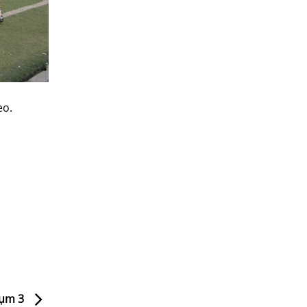
eo.
cụm 3