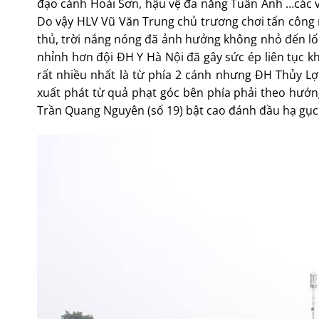
đạo cánh Hoài Sơn, hậu vệ đa năng Tuấn Anh …các vị t
Do vậy HLV Vũ Văn Trung chủ trương chơi tấn công
thủ, trời nắng nóng đã ảnh hưởng không nhỏ đến lối 
nhỉnh hơn đội ĐH Y Hà Nội đã gây sức ép liên tục k
rất nhiều nhất là từ phía 2 cánh nhưng ĐH Thủy L
xuất phát từ quả phạt góc bên phía phải theo hướn
Trần Quang Nguyên (số 19) bật cao đánh đầu hạ gục 