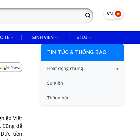
VN
EN
C TẾ
SINH VIÊN
eTLU
TIN TỨC & THÔNG BÁO
Hoạt động chung
Tin công tác sinh viên
Sự Kiện
Tin đào tạo
Thông báo
Tin KHCN và HTQT
hiệp Việt
Tin tức chung
u. Cũng dễ
Đức, tiền