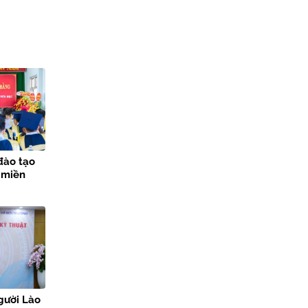
đào tạo
 miền
gười Lào