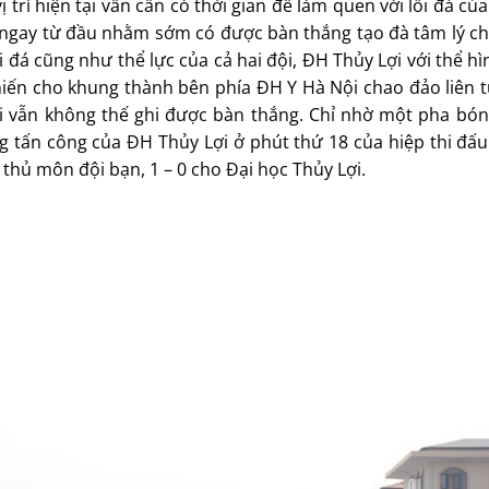
rí hiện tại vẫn cần có thời gian để làm quen với lối đá của
 ngay từ đầu nhằm sớm có được bàn thắng tạo đà tâm lý ch
đá cũng như thể lực của cả hai đội, ĐH Thủy Lợi với thể hì
hiến cho khung thành bên phía ĐH Y Hà Nội chao đảo liên t
ợi vẫn không thế ghi được bàn thắng. Chỉ nhờ một pha bón
g tấn công của ĐH Thủy Lợi ở phút thứ 18 của hiệp thi đấu
thủ môn đội bạn, 1 – 0 cho Đại học Thủy Lợi.