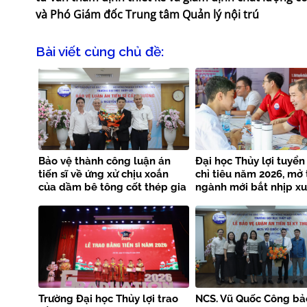
và Phó Giám đốc Trung tâm Quản lý nội trú
Bài viết cùng chủ đề:
Bảo vệ thành công luận án
Đại học Thủy lợi tuyển
tiến sĩ về ứng xử chịu xoắn
chỉ tiêu năm 2026, mở
của dầm bê tông cốt thép gia
ngành mới bắt nhịp x
cường bằng FRP kết hợp
công nghệ
Trường Đại học Thủy lợi trao
NCS. Vũ Quốc Công bả