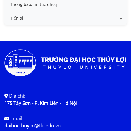
Chuẩn đầu ra và chương trình đào tạo dhcq
Chương trình đào tạo thạc sĩ
Thông báo, tin tức dhcq
Quy chế, quy định
Quy chế, quy định ths
Tiến sĩ
Chương trình đào tạo
Quy chế, quy định
Thông tin luận án
Kế hoạch bảo vệ
Nội dung luận án
Địa chỉ:
175 Tây Sơn - P. Kim Liên - Hà Nội
Email:
daihocthuyloi@tlu.edu.vn