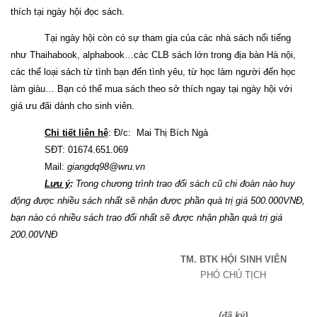
thích tại ngày hội đọc sách.
Tại ngày hội còn có sự tham gia của các nhà sách nổi tiếng
như Thaihabook, alphabook…các CLB sách lớn trong địa bàn Hà nội,
các thể loại sách từ tình bạn đến tình yêu, từ học làm người đến học
làm giàu… Bạn có thể mua sách theo sở thích ngay tại ngày hội với
giá ưu đãi dành cho sinh viên.
Chi tiết liên hệ
: Đ/c:
Mai Thị Bích Ngà
SĐT:
01674.651.069
Mail:
giangdq98@wru.vn
Lưu ý
:
Trong chương trình trao đổi sách cũ chi đoàn nào huy
động được nhiều sách nhất sẽ nhận được phần quà trị giá 500.000VNĐ,
bạn nào có nhiều sách trao đổi nhất sẽ được nhận phần quà trị giá
200.00VNĐ
TM. BTK HỘI SINH VIÊN
PHÓ CHỦ TỊCH
(đã ký)