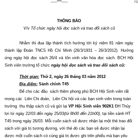
—–***—–
H
THÔNG BÁO
V/v Tổ chức ngày hội đọc sách và trao đổi sách cũ
Nhằm thi đua lập thành tích hướng tới kỷ niệm 81 năm ngày
thành lập Đoàn TNCS Hồ Chí Minh (26/3/1931 – 26/3/2012).
H
ưởng
ứng ngày hội đọc sách 26/4 và tôn vinh văn hóa đọc sách. BCH Hội
Sinh viên trường tổ chức
ngày hội đọc sách
và trao đổi sách cũ:
Thời gian:
Thứ 2, ngày 26 tháng 03 năm 2012
Địa điểm:
Sảnh chính T45
Để cho các đầu
sách thêm phong phú BCH Hội Sinh viên rất
mong các
Liên Chi đoàn,
Liên Chi hội và các bạn sinh viên trong toàn
trường
thu thập
sách cũ và gửi lại
VP Hội Sinh viên 902K1
ĐH Thủy
lợi
từ ngày 22/03 đến ngày 25/03
(từ 8h00 đến
21h00),
tại tiền sảnh HT
T45 trong ngày 26/03. Mỗi cuốn sách sẽ được nhận lại một thẻ trao đổi
sách với giá trị tương đương, với thẻ đó các bạn sẽ được nhận lại
được một cuốn sách có cùng giá trị được ghi trên phiếu mà bạn yêu