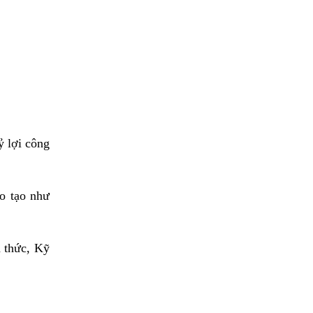
 lợi công
o tạo như
n thức, Kỹ