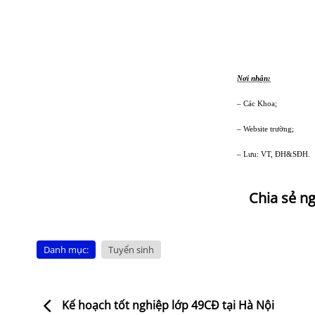
Nơi nhận:
– Các Khoa;
– Website trường;
– Lưu: VT, ĐH&SĐH.
Danh mục:
Tuyển sinh
Kế hoạch tốt nghiệp lớp 49CĐ tại Hà Nội