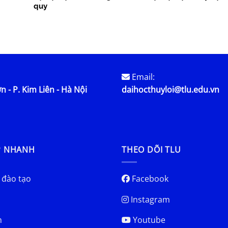
quy
Email:
n - P. Kim Liên - Hà Nội
daihocthuyloi@tlu.edu.vn
P NHANH
THEO DÕI TLU
 đào tạo
Facebook
Instagram
h
Youtube