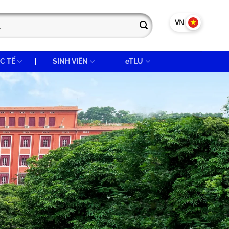
VN
EN
C TẾ
SINH VIÊN
eTLU