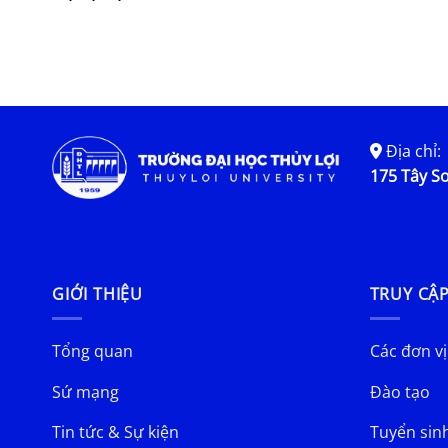
Địa chỉ:
175 Tây Sơ
GIỚI THIỆU
TRUY CẬ
Tổng quan
Các đơn vị
Sứ mạng
Đào tạo
Tin tức & Sự kiện
Tuyển sin