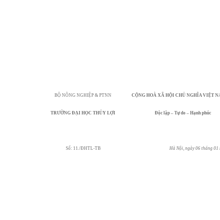
BỘ NÔNG NGHIỆP & PTNN
CỘNG HOÀ XÃ HỘI CHỦ NGHĨA VIỆT
N
TRƯỜNG ĐẠI HỌC THỦY LỢI
Độc lập – Tự do – Hạnh phúc
Số: 11./ĐHTL-TB
Hà Nội, ngày 06 tháng 01