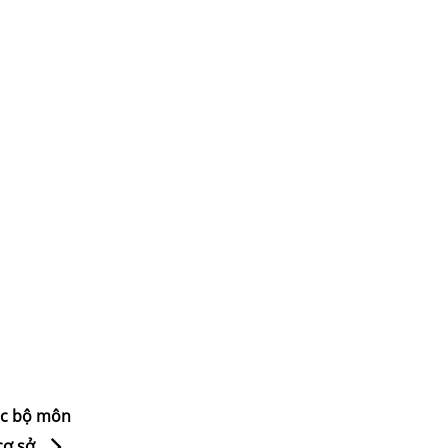
ác bộ môn
cơ sở