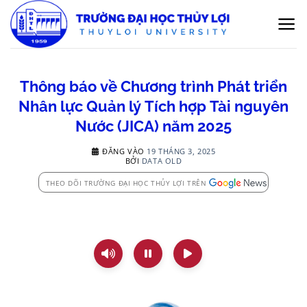
Bỏ
qua
nội
dung
Thông báo về Chương trình Phát triển
Nhân lực Quản lý Tích hợp Tài nguyên
Nước (JICA) năm 2025
ĐĂNG VÀO
19 THÁNG 3, 2025
BỞI
DATA OLD
THEO DÕI TRƯỜNG ĐẠI HỌC THỦY LỢI TRÊN