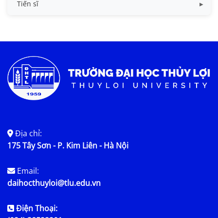
Quy chế, quy định ths
Tiến sĩ
Chương trình đào tạo
Quy chế, quy định
Thông tin luận án
Kế hoạch bảo vệ
Nội dung luận án
Địa chỉ:
175 Tây Sơn - P. Kim Liên - Hà Nội
Email:
daihocthuyloi@tlu.edu.vn
Điện Thoại: