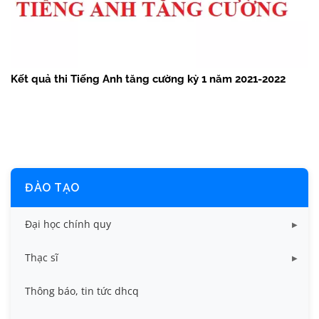
Kết quả thi Tiếng Anh tăng cường kỳ 1 năm 2021-2022
ĐÀO TẠO
Đại học chính quy
Các biểu mẫu
Thạc sĩ
Chuẩn đầu ra và chương trình đào tạo dhcq
Chương trình đào tạo thạc sĩ
Thông báo, tin tức dhcq
Quy chế, quy định