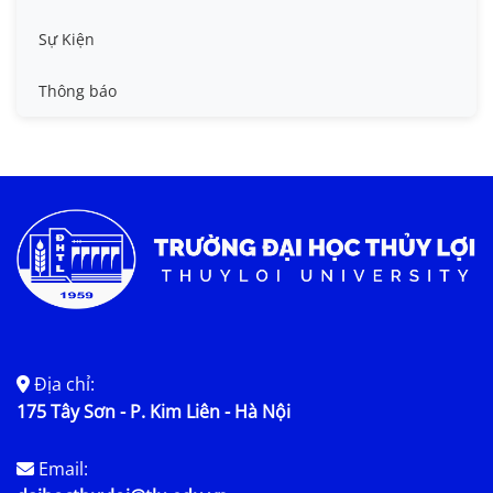
Tin công tác sinh viên
Sự Kiện
Tin đào tạo
Thông báo
Tin KHCN và HTQT
Tin tức chung
Địa chỉ:
175 Tây Sơn - P. Kim Liên - Hà Nội
Email: