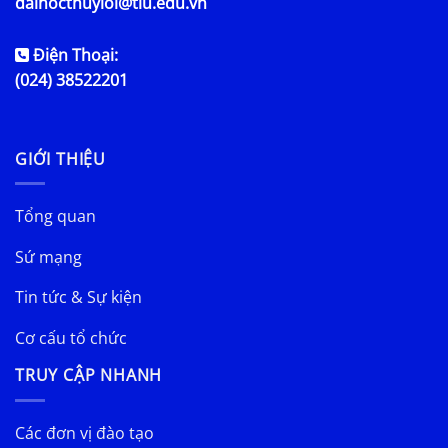
daihocthuyloi@tlu.edu.vn
Điện Thoại:
(024) 38522201
GIỚI THIỆU
Tổng quan
Sứ mạng
Tin tức & Sự kiện
Cơ cấu tổ chức
TRUY CẬP NHANH
Các đơn vị đào tạo