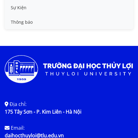
Tin công tác sinh viên
Sự Kiện
Tin đào tạo
Thông báo
Tin KHCN và HTQT
Tin tức chung
Địa chỉ:
175 Tây Sơn - P. Kim Liên - Hà Nội
Email:
daihocthuyloi@tlu.edu.vn